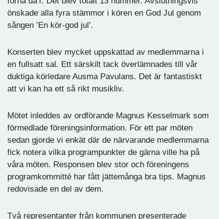
forna da’r. Det blev totalt 13 nummer. Avslutningsvis
önskade alla fyra stämmor i kören en God Jul genom
sången ’En kör-god jul’.
Konserten blev mycket uppskattad av medlemmarna i
en fullsatt sal. Ett särskilt tack överlämnades till vår
duktiga körledare Ausma Pavulans. Det är fantastiskt
att vi kan ha ett så rikt musikliv.
Mötet inleddes av ordförande Magnus Kesselmark som
förmedlade föreningsinformation. För ett par möten
sedan gjorde vi enkät där de närvarande medlemmarna
fick notera vilka programpunkter de gärna ville ha på
våra möten. Responsen blev stor och föreningens
programkommitté har fått jättemånga bra tips. Magnus
redovisade en del av dem.
Två representanter från kommunen presenterade