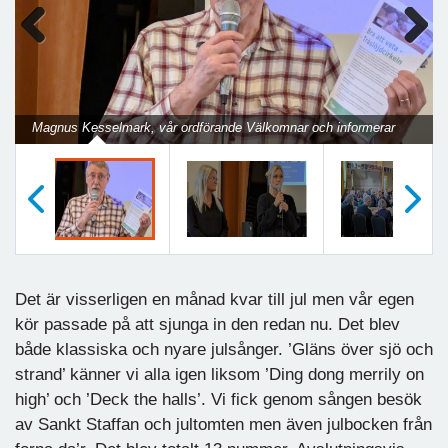
Previous
Next
Magnus Kesselmark, vår ordförande Välkomnar och informerar
Föregående
Nästa
Det är visserligen en månad kvar till jul men vår egen
kör passade på att sjunga in den redan nu. Det blev
både klassiska och nyare julsånger. ’Gläns över sjö och
strand’ känner vi alla igen liksom ’Ding dong merrily on
high’ och ’Deck the halls’. Vi fick genom sången besök
av Sankt Staffan och jultomten men även julbocken från