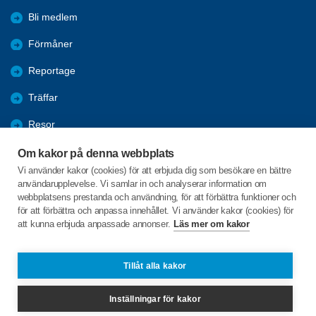
Bli medlem
Förmåner
Reportage
Träffar
Resor
Studiecirklar
Om kakor på denna webbplats
Vi använder kakor (cookies) för att erbjuda dig som besökare en bättre
Studiebesök
användarupplevelse. Vi samlar in och analyserar information om
webbplatsens prestanda och användning, för att förbättra funktioner och
Övrig verksamhet
för att förbättra och anpassa innehållet. Vi använder kakor (cookies) för
att kunna erbjuda anpassade annonser.
Läs mer om kakor
Vallgatan 28 A
462 31 VÄNERSBORG
Tillåt alla kakor
Telefon:
+46 723411730
Inställningar för kakor
lillaparisvanersborg@spfseniorerna.se