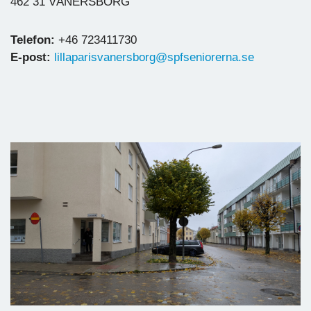
462 31 VÄNERSBORG
Telefon:
+46 723411730
E-post:
lillaparisvanersborg@spfseniorerna.se