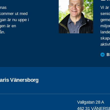
rnas
Vi är
 kommer ut med
senio
gan är nu uppe i
geme
gen är en
miljo
ån.
lande
skapa
aktiv
B
Paris Vänersborg
Vallgatan 28 A
462 31 VÄNER