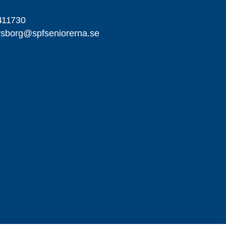
411730
ersborg@spfseniorerna.se