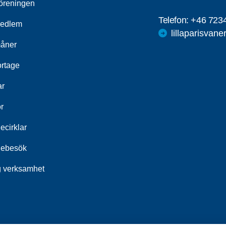
öreningen
Telefon:
+46 723
medlem
lillaparisvan
åner
rtage
ar
r
ecirklar
iebesök
g verksamhet