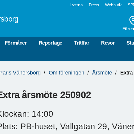
Lyssna
Press
Webbutik
SPF
rsborg
Fören
Förmåner
Reportage
Träffar
Resor
Stu
a Paris Vänersborg
Om föreningen
Årsmöte
Extra
Extra årsmöte 250902
Klockan: 14:00
Plats: PB-huset, Vallgatan 29, Väne