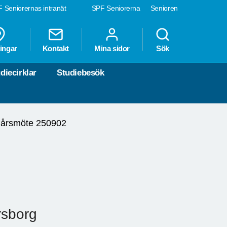
 Seniorernas intranät
SPF Seniorerna
Senioren
ingar
Kontakt
Mina sidor
Sök
diecirklar
Studiebesök
 årsmöte 250902
rsborg