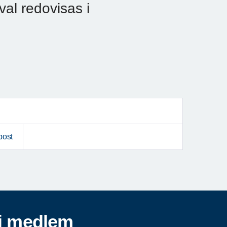
val redovisas i
post
i medlem