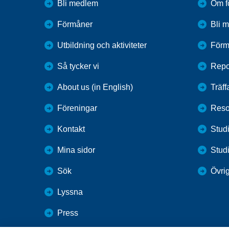
Bli medlem
Om f
Förmåner
Bli 
Utbildning och aktiviteter
Förm
Så tycker vi
Repo
About us (in English)
Träff
Föreningar
Reso
Kontakt
Studi
Mina sidor
Stud
Sök
Övri
Lyssna
Press