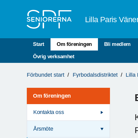
Till övergripande innehåll
Lilla Paris Väne
Start
Om föreningen
Bli medlem
Övrig verksamhet
Du
Förbundet start
Fyrbodalsdistriktet
Lill
är
här:
Om föreningen
Kontakta oss
Årsmöte