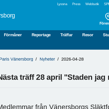
Lyssna
Press
Webbutik
SPF
rsborg
Fören
Förmåner
Reportage
Träffar
Resor
Stu
a Paris Vänersborg
Nyheter
2026-04-28
Nästa träff 28 april "Staden jag
Medlemmar från Vänersborgs Släktfo