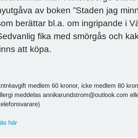
nyutgåva av boken ”Staden jag minn
som berättar bl.a. om ingripande i 
Sedvanlig fika med smörgås och kaka
finns att köpa.
ntréavgift medlem 60 kronor, icke medlem 80 kron
llergi meddelas annikarundstrom@outlook.com elle
telefonsvarare)
äs här