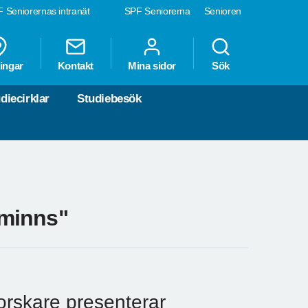
 Seniorernas intranät
SPF Seniorerna
Senioren
ingar
Kontakt
Mina sidor
Sök
diecirklar
Studiebesök
 minns"
rskare presenterar