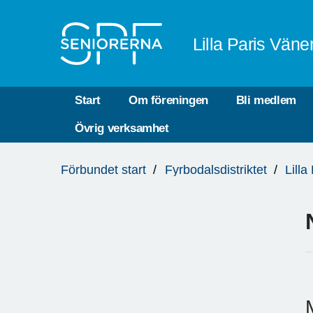
Till övergripande innehåll
Lilla Paris Väne
Start
Om föreningen
Bli medlem
Övrig verksamhet
Du
Förbundet start
Fyrbodalsdistriktet
Lill
är
här: