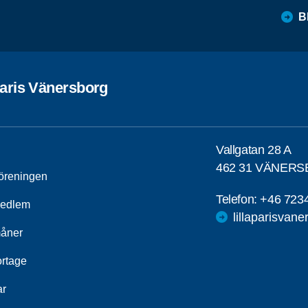
B
Paris Vänersborg
Vallgatan 28 A
462 31 VÄNER
öreningen
Telefon:
+46 723
medlem
lillaparisvan
åner
rtage
ar