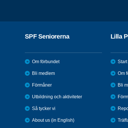
SPF Seniorerna
Lilla 
Om förbundet
Start
Bli medlem
Om f
Förmåner
Bli 
Utbildning och aktiviteter
Förm
Så tycker vi
Repo
About us (in English)
Träff