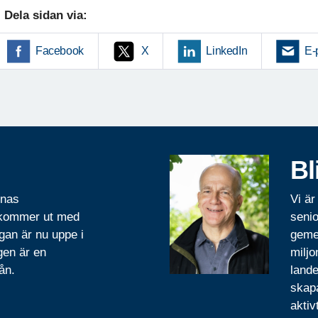
Dela sidan via:
Facebook
X
LinkedIn
E-
Bl
rnas
Vi är
 kommer ut med
senio
gan är nu uppe i
geme
gen är en
miljo
ån.
lande
skapa
aktiv