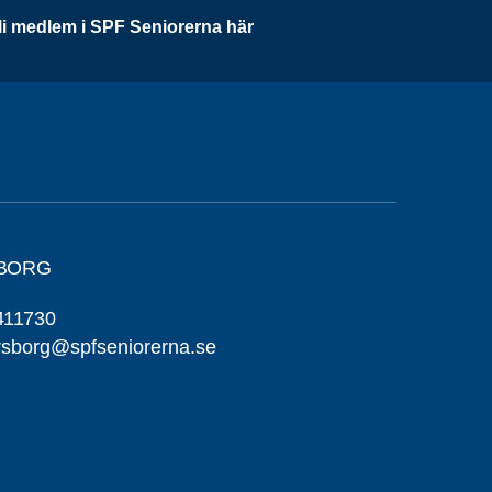
li medlem i SPF Seniorerna här
SBORG
411730
ersborg@spfseniorerna.se