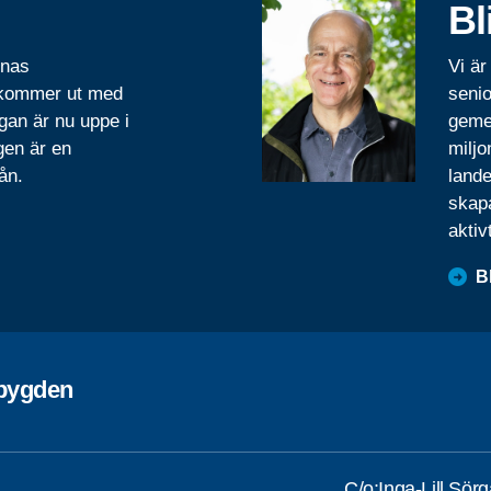
Bl
rnas
Vi är
 kommer ut med
senio
gan är nu uppe i
geme
gen är en
miljo
ån.
lande
skapa
aktiv
B
ebygden
C/o:Inga-Lill Sör