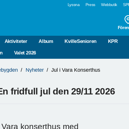
Lyssna
Press
Webbutik
SPF
Fören
Aktiviteter
Album
KvilleSenioren
KPR
n
Valet 2026
lebygden
Nyheter
Jul i Vara Konserthus
En fridfull jul den 29/11 2026
I Vara konserthus med