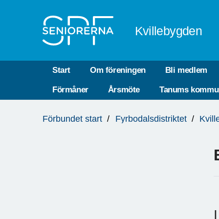
Till övergripande innehåll
Kvillebygden
Start
Om föreningen
Bli medlem
Förmåner
Årsmöte
Tanums kommu
Du
Förbundet start
Fyrbodalsdistriktet
Kvil
är
här: