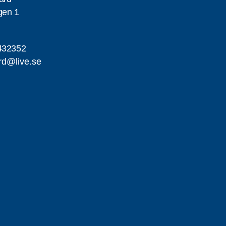
gen 1
432352
ard@live.se