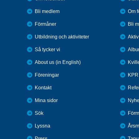
Bli medlem
Om f
Förmåner
Bli 
Utbildning och aktiviteter
Aktiv
Så tycker vi
Alb
About us (in English)
Kvil
Föreningar
KPR
Kontakt
Refer
Mina sidor
Nyhe
Sök
Förm
Lyssna
Årsm
Press
Tan