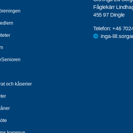
Fåglekärr Lindha
öreningen
455 97 Dingle
medlem
Telefon:
+46 702
iteter
inga-lill.sorg
um
leSenioren
at och kåserier
ter
åner
öte
ums kommun