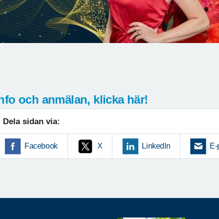
nfo och anmälan, klicka här!
Dela sidan via:
Facebook
X
LinkedIn
E-