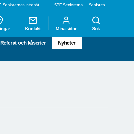
 Seniorernas intranät
SPF Seniorerna
Senioren
ingar
Kontakt
Mina sidor
Sök
Referat och kåserier
Nyheter