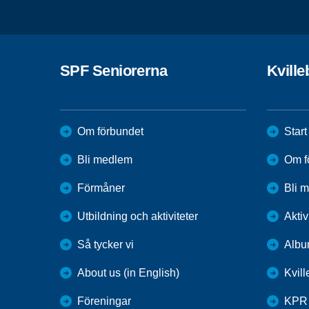
SPF Seniorerna
Kvill
Om förbundet
Start
Bli medlem
Om f
Förmåner
Bli 
Utbildning och aktiviteter
Aktiv
Så tycker vi
Alb
About us (in English)
Kvil
Föreningar
KPR