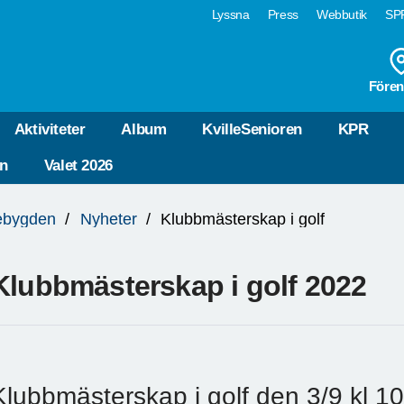
Lyssna
Press
Webbutik
SPF
Fören
Aktiviteter
Album
KvilleSenioren
KPR
n
Valet 2026
lebygden
Nyheter
Klubbmästerskap i golf
Klubbmästerskap i golf 2022
Klubbmästerskap i golf den 3/9 kl 1