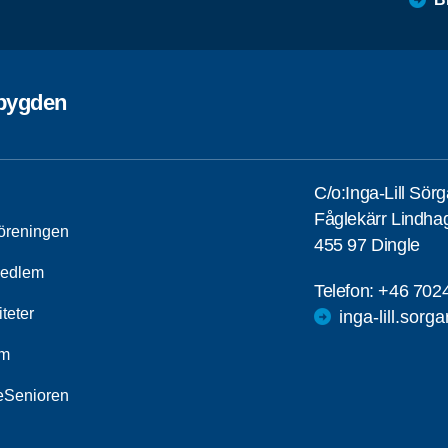
ebygden
C/o:Inga-Lill Sör
Fåglekärr Lindha
öreningen
455 97 Dingle
medlem
Telefon:
+46 702
iteter
inga-lill.sorg
um
leSenioren