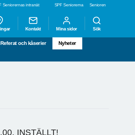
 Seniorernas intranät
SPF Seniorerna
Senioren
ingar
Kontakt
Mina sidor
Sök
Referat och kåserier
Nyheter
0.00. INSTÄLLT!