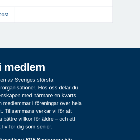
post
i medlem
 en av Sveriges största
rorganisationer. Hos oss delar du
nskapen med närmare en kvarts
n medlemmar i föreningar över hela
t. Tillsammans verkar vi för att
 bättre villkor för äldre – och ett
t liv för dig som senior.
li medlem i SPF Seniorerna här