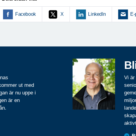
Facebook
X
LinkedIn
E-
Bl
rnas
Vi är
 kommer ut med
senio
gan är nu uppe i
geme
gen är en
miljo
ån.
lande
skapa
aktiv
B