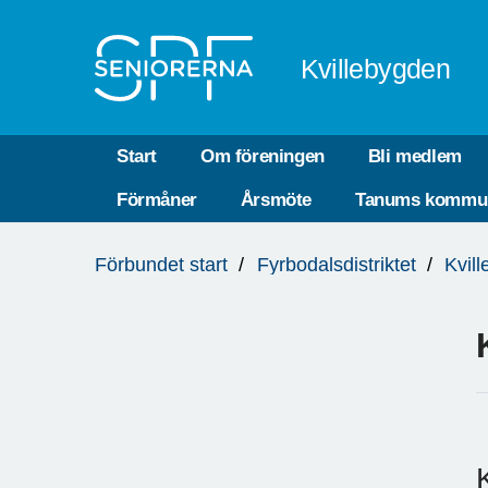
Till övergripande innehåll
Kvillebygden
Start
Om föreningen
Bli medlem
Förmåner
Årsmöte
Tanums kommu
Du
Förbundet start
Fyrbodalsdistriktet
Kvil
är
här: