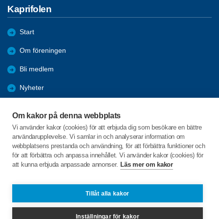
Kaprifolen
Start
Om föreningen
Bli medlem
Nyheter
Aktiviteter
Om kakor på denna webbplats
Hälsovågen
Vi använder kakor (cookies) för att erbjuda dig som besökare en bättre
användarupplevelse. Vi samlar in och analyserar information om
Arkiv
webbplatsens prestanda och användning, för att förbättra funktioner och
för att förbättra och anpassa innehållet. Vi använder kakor (cookies) för
Bilder
att kunna erbjuda anpassade annonser.
Läs mer om kakor
Evensås 110
Tillåt alla kakor
451 78 Fiskebäckskil
Inställningar för kakor