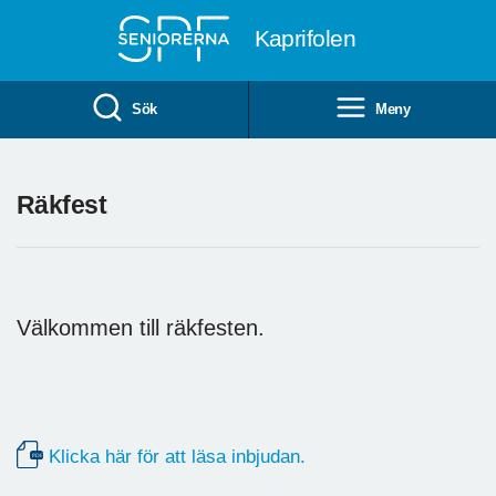
Till övergripande innehåll
Kaprifolen
Sök
Meny
Räkfest
Välkommen till räkfesten.
Klicka här för att läsa inbjudan.