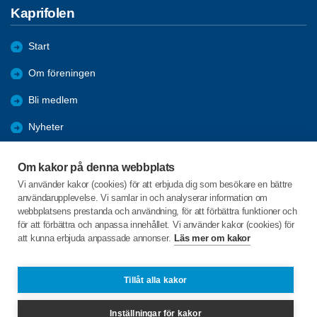
Kaprifolen
Start
Om föreningen
Bli medlem
Nyheter
Aktiviteter
Om kakor på denna webbplats
Hälsovågen
Vi använder kakor (cookies) för att erbjuda dig som besökare en bättre
användarupplevelse. Vi samlar in och analyserar information om
Arkiv
webbplatsens prestanda och användning, för att förbättra funktioner och
för att förbättra och anpassa innehållet. Vi använder kakor (cookies) för
Bilder
att kunna erbjuda anpassade annonser.
Läs mer om kakor
Evensås 110
Tillåt alla kakor
451 78 Fiskebäckskil
Inställningar för kakor