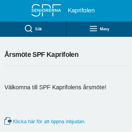
Till övergripande innehåll
Kaprifolen
Sök
Meny
Årsmöte SPF Kaprifolen
Välkomna till SPF Kaprifolens årsmöte!
Klicka här för att öppna inbjudan.