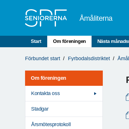
Till övergripande innehåll
Åmåliterna
Start
Om föreningen
Nästa månads
Du
Förbundet start
Fyrbodalsdistriktet
Åmål
är
här:
Om föreningen
Kontakta oss
Stadgar
Årsmötesprotokoll