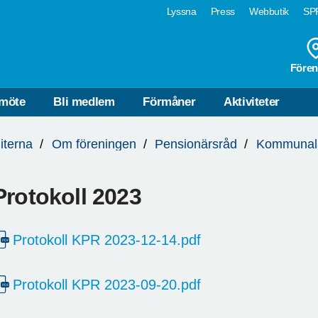
Lyssna
Press
Webbutik
SPF
Fören
möte
Bli medlem
Förmåner
Aktiviteter
iterna
Om föreningen
Pensionärsråd
Kommunala
Protokoll 2023
Protokoll KPR 2023-12-14.pdf
Protokoll KPR 2023-09-20.pdf