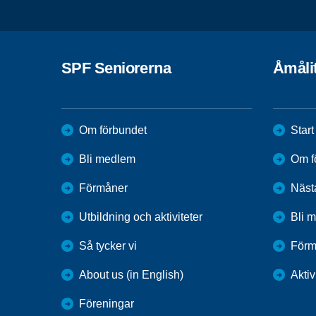
SPF Seniorerna
Åmåli
Om förbundet
Start
Bli medlem
Om f
Förmåner
Näst
Utbildning och aktiviteter
Bli 
Så tycker vi
Förm
About us (in English)
Aktiv
Föreningar