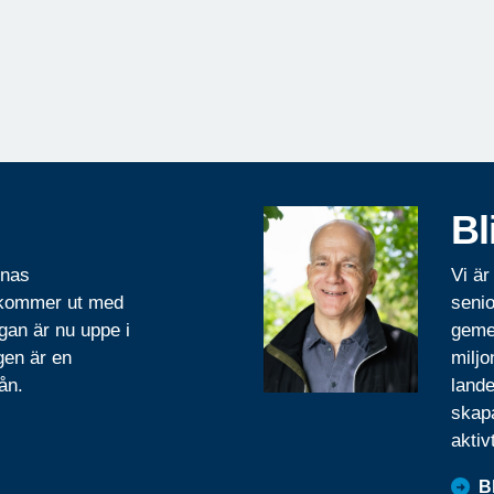
Bl
rnas
Vi är
 kommer ut med
senio
gan är nu uppe i
geme
gen är en
miljo
ån.
lande
skapa
aktiv
B