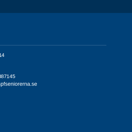
14
887145
pfseniorerna.se