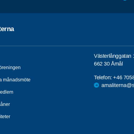
terna
Västerlånggatan 
662 30 Åmål
öreningen
Telefon:
+46 705
a månadsmöte
amaliterna@s
medlem
åner
iteter