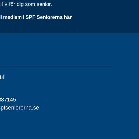
t liv för dig som senior.
li medlem i SPF Seniorerna här
14
887145
pfseniorerna.se