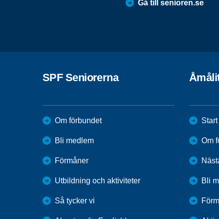
Gå till senioren.se
SPF Seniorerna
Åmåli
Om förbundet
Start
Bli medlem
Om f
Förmåner
Näst
Utbildning och aktiviteter
Bli 
Så tycker vi
Förm