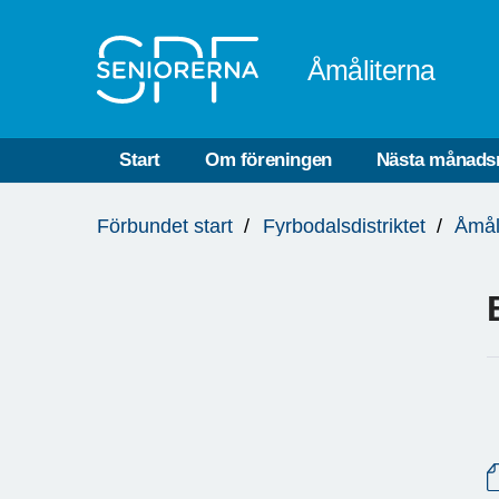
Till övergripande innehåll
Åmåliterna
Start
Om föreningen
Nästa månads
Du
Förbundet start
Fyrbodalsdistriktet
Åmål
är
här: