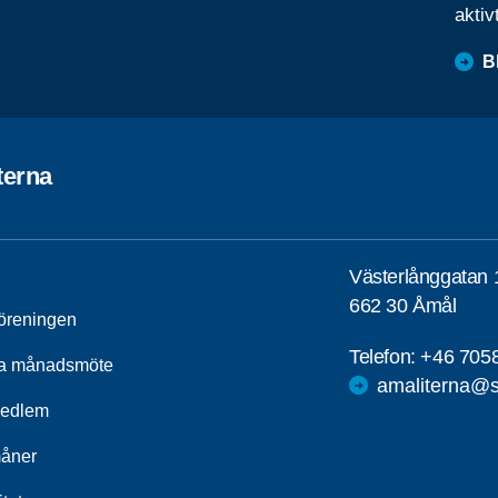
aktiv
B
terna
Västerlånggatan 
662 30 Åmål
öreningen
Telefon:
+46 705
a månadsmöte
amaliterna@s
medlem
åner