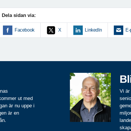
Dela sidan via:
Facebook
X
LinkedIn
E-
Bl
rnas
Vi är
 kommer ut med
senio
gan är nu uppe i
geme
gen är en
miljo
ån.
lande
skapa