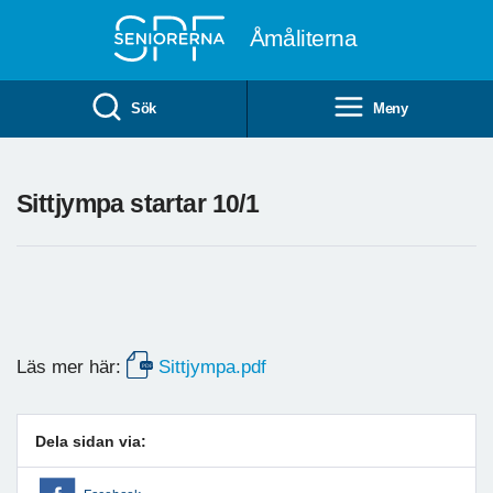
Till övergripande innehåll
Åmåliterna
Sök
Meny
Sittjympa startar 10/1
Läs mer här:
Sittjympa.pdf
Dela sidan via: