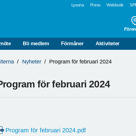
Lyssna
Press
Webbutik
SPF
Fören
möte
Bli medlem
Förmåner
Aktiviteter
iterna
Nyheter
Program för februari 2024
Program för februari 2024
Program för februari 2024.pdf