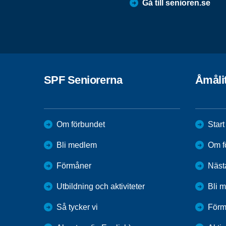
Gå till senioren.se
SPF Seniorerna
Åmåli
Om förbundet
Start
Bli medlem
Om f
Förmåner
Näst
Utbildning och aktiviteter
Bli 
Så tycker vi
Förm