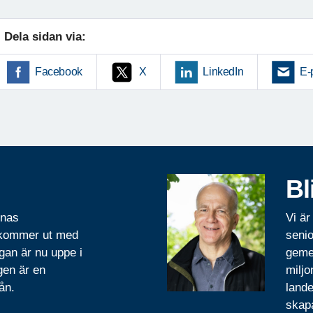
Dela sidan via:
Facebook
X
LinkedIn
E-
Bl
rnas
Vi är
 kommer ut med
senio
gan är nu uppe i
geme
gen är en
miljo
ån.
lande
skapa