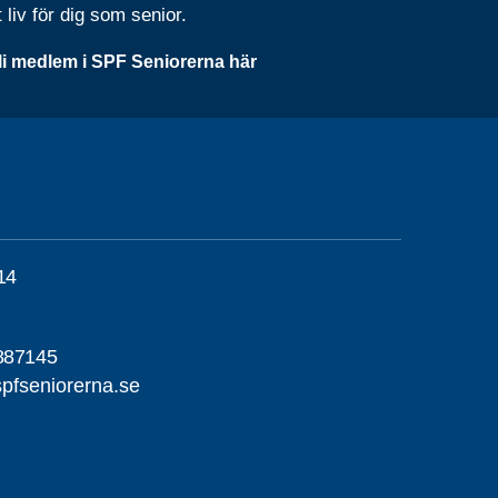
t liv för dig som senior.
li medlem i SPF Seniorerna här
14
887145
pfseniorerna.se