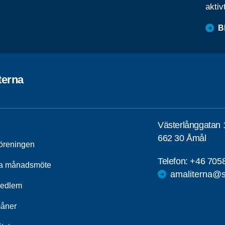
aktiv
B
terna
Västerlånggatan 
662 30 Åmål
öreningen
Telefon:
+46 705
a månadsmöte
amaliterna@s
medlem
åner