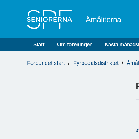
Till övergripande innehåll
Åmåliterna
Start
Om föreningen
Nästa månads
Du
Förbundet start
Fyrbodalsdistriktet
Åmål
är
här: