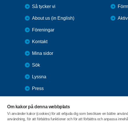
Så tycker vi
Förm
About us (in English)
Aktiv
Föreningar
Kontakt
Mina sidor
Sök
Lyssna
Press
Webbutik
Om kakor på denna webbplats
SPF Seniorernas intranät
Vi använder kakor (cookies) för att erbjuda dig som besökare en bättre använ
användning, för att förbättra funktioner och för att förbättra och anpassa inne