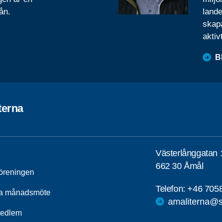
ån.
lande
skapa
aktiv
B
terna
Västerlånggatan 
662 30 Åmål
öreningen
Telefon:
+46 705
a månadsmöte
amaliterna@s
medlem