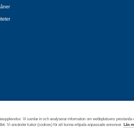
åner
iteter
darupplevelse. Vi samlar in och analyserar information om webbplatsens prestanda
hållet. Vi använder kakor (cookies) för att kunna erbjuda anpassade annonser.
Läs m