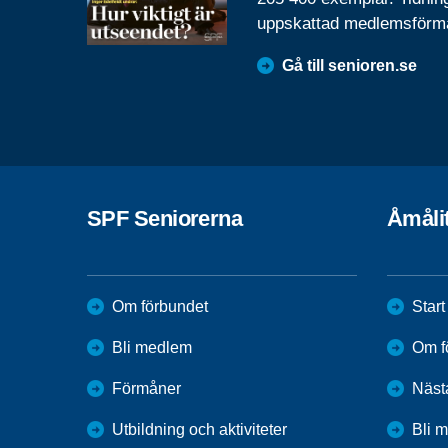
uppskattad medlemsförm
Gå till senioren.se
SPF Seniorerna
Åmåli
Om förbundet
Start
Bli medlem
Om f
Förmåner
Näst
Utbildning och aktiviteter
Bli 