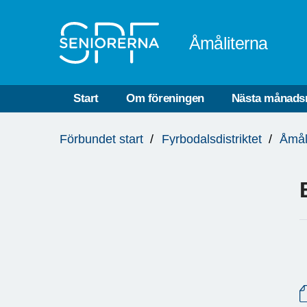
Till övergripande innehåll
Åmåliterna
Start
Om föreningen
Nästa månads
Du
Förbundet start
Fyrbodalsdistriktet
Åmål
är
här: