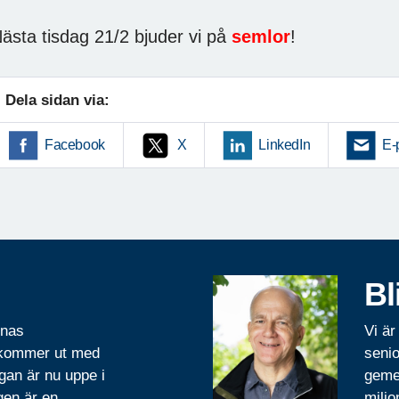
ästa tisdag 21/2 bjuder vi på
semlor
!
Dela sidan via:
Facebook
X
LinkedIn
E-
Bl
rnas
Vi är
 kommer ut med
senio
gan är nu uppe i
geme
gen är en
miljo