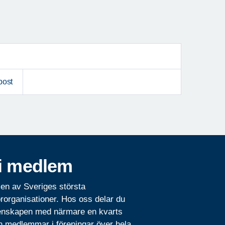
post
i medlem
 en av Sveriges största
rorganisationer. Hos oss delar du
nskapen med närmare en kvarts
n medlemmar i föreningar över hela