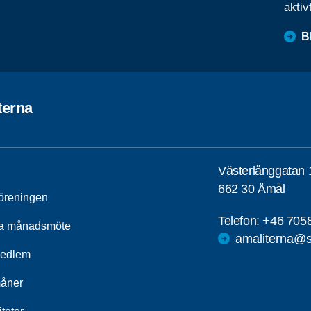
aktiv
B
terna
Västerlånggatan 
662 30 Åmål
öreningen
Telefon:
+46 705
a månadsmöte
amaliterna@s
medlem
åner