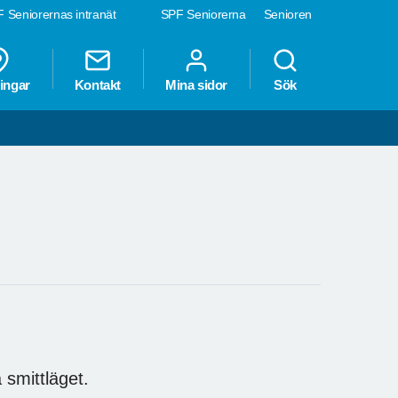
 Seniorernas intranät
SPF Seniorerna
Senioren
ingar
Kontakt
Mina sidor
Sök
 smittläget.