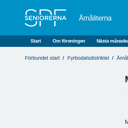
Till övergripande innehåll
Åmåliterna
Start
Om föreningen
Nästa månads
Du
Förbundet start
Fyrbodalsdistriktet
Åmål
är
här:
M