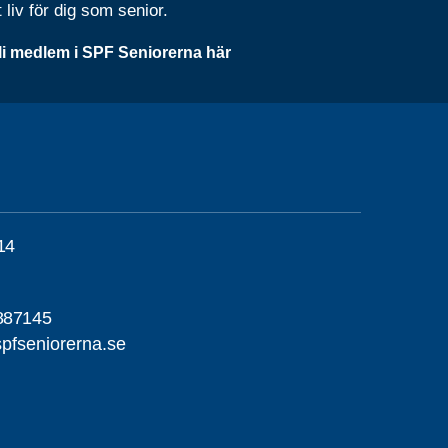
t liv för dig som senior.
li medlem i SPF Seniorerna här
14
887145
pfseniorerna.se