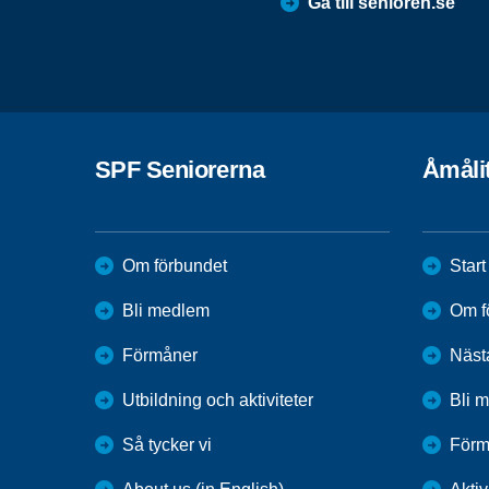
Gå till senioren.se
SPF Seniorerna
Åmåli
Om förbundet
Start
Bli medlem
Om f
Förmåner
Näst
Utbildning och aktiviteter
Bli 
Så tycker vi
Förm