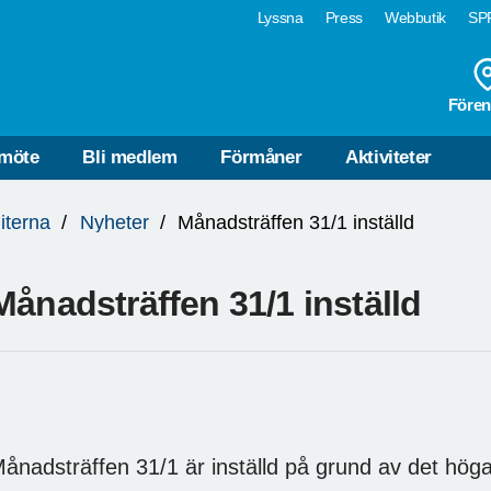
Lyssna
Press
Webbutik
SPF
Fören
möte
Bli medlem
Förmåner
Aktiviteter
iterna
Nyheter
Månadsträffen 31/1 inställd
Månadsträffen 31/1 inställd
ånadsträffen 31/1 är inställd på grund av det höga