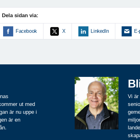
Dela sidan via:
Facebook
X
LinkedIn
E-
Bl
rnas
Vi är
 kommer ut med
senio
gan är nu uppe i
geme
gen är en
miljo
ån.
lande
skapa