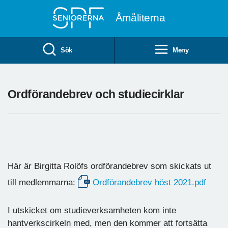
Till övergripande innehåll
Åmåliterna
Sök
Meny
Ordförandebrev och studiecirklar
Här är Birgitta Rolöfs ordförandebrev som skickats ut
till medlemmarna:
Ordförandebrev höst 2021.pdf
I utskicket om studieverksamheten kom inte
hantverkscirkeln med, men den kommer att fortsätta