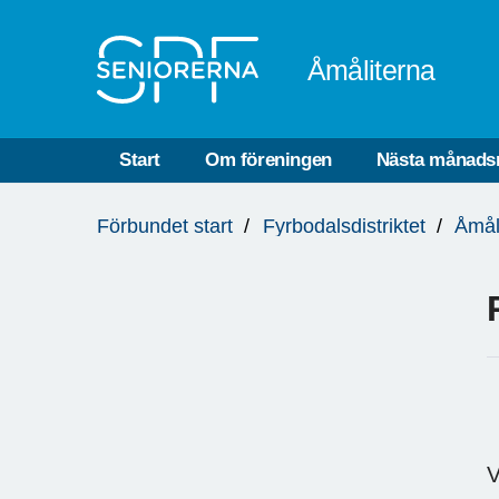
Till övergripande innehåll
Åmåliterna
Start
Om föreningen
Nästa månads
Du
Förbundet start
Fyrbodalsdistriktet
Åmål
är
här:
V