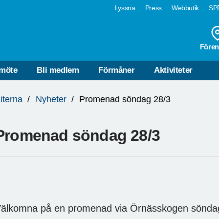
Lyssna
Press
Webbutik
SPF
Fören
möte
Bli medlem
Förmåner
Aktiviteter
iterna
Nyheter
Promenad söndag 28/3
Promenad söndag 28/3
älkomna på en promenad via Örnässkogen söndag