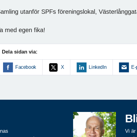
amling utanför SPFs föreningslokal, Västerlånggat
a med egen fika!
Dela sidan via:
Facebook
X
LinkedIn
E-
Bl
rnas
Vi är