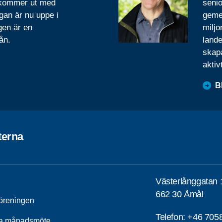
 kommer ut med
senio
gan är nu uppe i
geme
gen är en
miljo
ån.
lande
skapa
aktiv
B
terna
Västerlånggatan 
662 30 Åmål
öreningen
Telefon:
+46 705
a månadsmöte