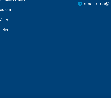
amaliterna@s
medlem
åner
iteter