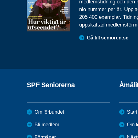
medlemstidning och den
nio nummer per år. Uppla
205 400 exemplar. Tidnin
uppskattad medlemsförm
Gå till senioren.se
SPF Seniorerna
Åmåli
Om förbundet
Start
Bli medlem
Om f
Förmåner
Näst