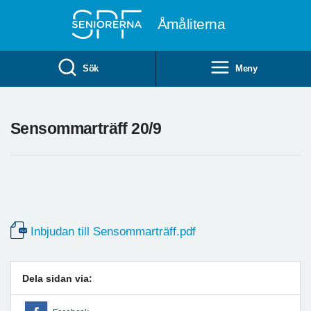
Till övergripande innehåll
Åmåliterna
Sök
Meny
Sensommarträff 20/9
Inbjudan till Sensommarträff.pdf
Dela sidan via: