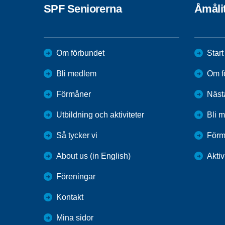
SPF Seniorerna
Åmåli
Om förbundet
Start
Bli medlem
Om f
Förmåner
Näst
Utbildning och aktiviteter
Bli 
Så tycker vi
Förm
About us (in English)
Aktiv
Föreningar
Kontakt
Mina sidor