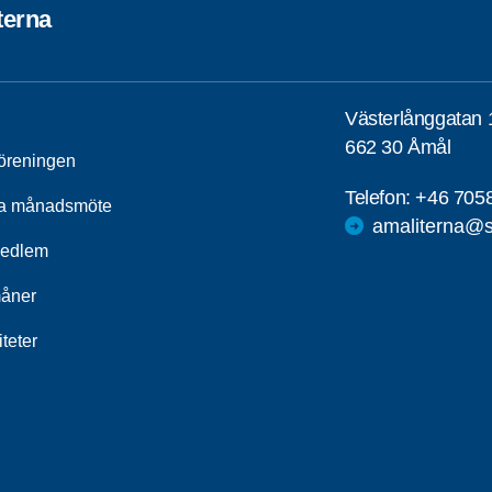
terna
Västerlånggatan 
662 30 Åmål
öreningen
Telefon:
+46 705
a månadsmöte
amaliterna@s
medlem
åner
iteter