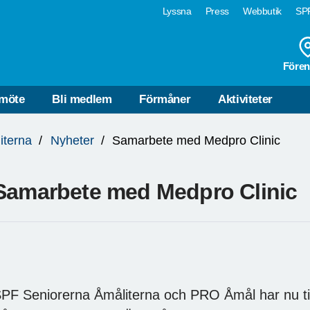
Lyssna
Press
Webbutik
SPF
Fören
möte
Bli medlem
Förmåner
Aktiviteter
iterna
Nyheter
Samarbete med Medpro Clinic
Samarbete med Medpro Clinic
PF Seniorerna Åmåliterna och PRO Åmål har nu 