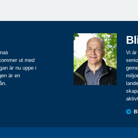
Bl
rnas
Vi är
 kommer ut med
senio
gan är nu uppe i
geme
gen är en
miljo
ån.
lande
skapa
aktiv
B