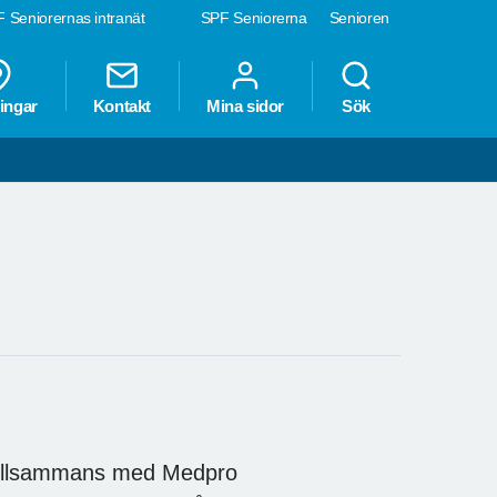
 Seniorernas intranät
SPF Seniorerna
Senioren
ingar
Kontakt
Mina sidor
Sök
tillsammans med Medpro