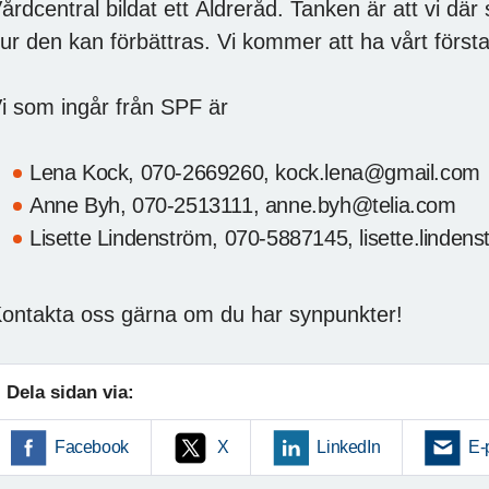
årdcentral bildat ett Äldreråd. Tanken är att vi dä
ur den kan förbättras. Vi kommer att ha vårt först
i som ingår från SPF är
Lena Kock, 070-2669260, kock.lena@gmail.com
Anne Byh, 070-2513111, anne.byh@telia.com
Lisette Lindenström, 070-5887145, lisette.linde
ontakta oss gärna om du har synpunkter!
Dela sidan via:
Facebook
X
LinkedIn
E-