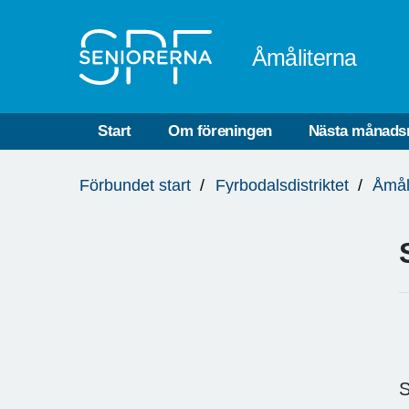
Till övergripande innehåll
Åmåliterna
Start
Om föreningen
Nästa månads
Du
Förbundet start
Fyrbodalsdistriktet
Åmål
är
här:
S