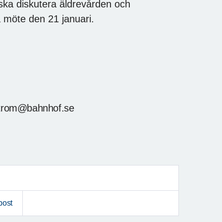
r ska diskutera äldrevården och
a möte den 21 januari.
nstrom@bahnhof.se
post