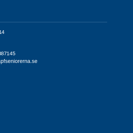
14
887145
pfseniorerna.se