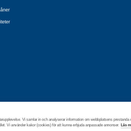
åner
iteter
darupplevelse. Vi samlar in och analyserar information om webbplatsens prestanda
hållet. Vi använder kakor (cookies) för att kunna erbjuda anpassade annonser.
Läs m