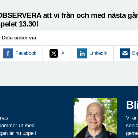
OBSERVERA att vi från och med nästa gång
pelet 13.30!
Dela sidan via:
Facebook
X
LinkedIn
E-
Bl
rnas
Vi är
 kommer ut med
senio
gan är nu uppe i
geme