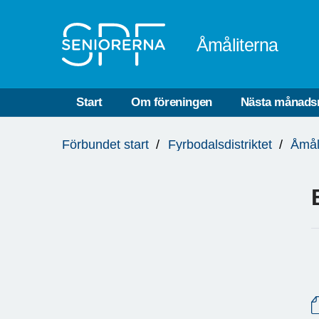
Till övergripande innehåll
Åmåliterna
Start
Om föreningen
Nästa månads
Du
Förbundet start
Fyrbodalsdistriktet
Åmål
är
här: