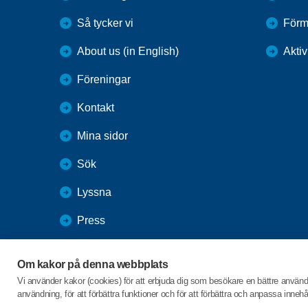
Så tycker vi
Förm
About us (in English)
Aktiv
Föreningar
Kontakt
Mina sidor
Sök
Lyssna
Press
Webbutik
Om kakor på denna webbplats
SPF Seniorernas intranät
Vi använder kakor (cookies) för att erbjuda dig som besökare en bättre använ
användning, för att förbättra funktioner och för att förbättra och anpassa inne