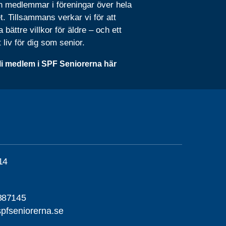
n medlemmar i föreningar över hela
t. Tillsammans verkar vi för att
 bättre villkor för äldre – och ett
t liv för dig som senior.
li medlem i SPF Seniorerna här
14
887145
pfseniorerna.se