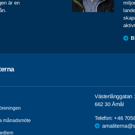
gen är en
miljo
ån.
lande
skapa
aktiv
B
terna
Västerlånggatan 
662 30 Åmål
öreningen
Telefon:
+46 705
a månadsmöte
amaliterna@s
medlem