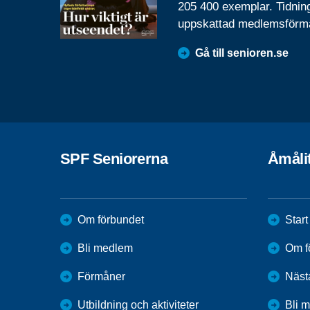
205 400 exemplar. Tidnin
uppskattad medlemsförm
Gå till senioren.se
SPF Seniorerna
Åmåli
Om förbundet
Start
Bli medlem
Om f
Förmåner
Näst
Utbildning och aktiviteter
Bli 