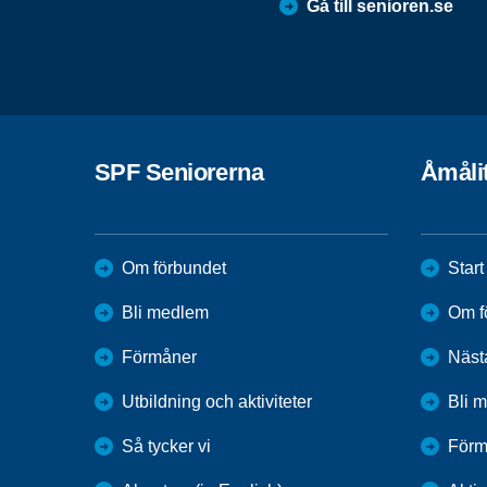
Gå till senioren.se
SPF Seniorerna
Åmåli
Om förbundet
Start
Bli medlem
Om f
Förmåner
Näst
Utbildning och aktiviteter
Bli 
Så tycker vi
Förm