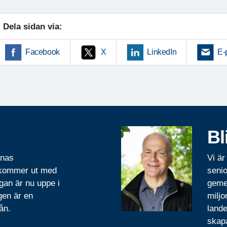
Dela sidan via:
Facebook
X
LinkedIn
E-
Bl
rnas
Vi är
 kommer ut med
senio
gan är nu uppe i
geme
gen är en
miljo
ån.
lande
skapa