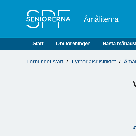
Till övergripande innehåll
Åmåliterna
Start
Om föreningen
Nästa månads
Du
Förbundet start
Fyrbodalsdistriktet
Åmål
är
här: