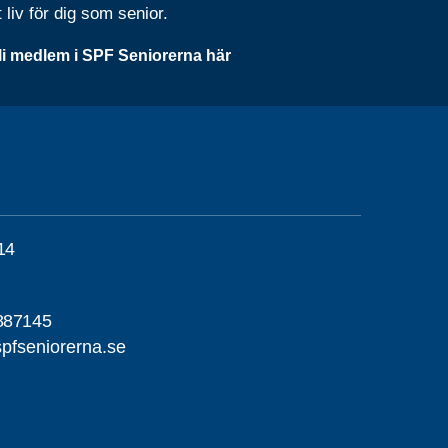
t liv för dig som senior.
li medlem i SPF Seniorerna här
14
887145
pfseniorerna.se