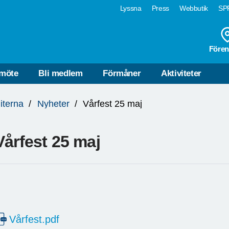
Lyssna
Press
Webbutik
SPF
Fören
möte
Bli medlem
Förmåner
Aktiviteter
iterna
Nyheter
Vårfest 25 maj
Vårfest 25 maj
Vårfest.pdf