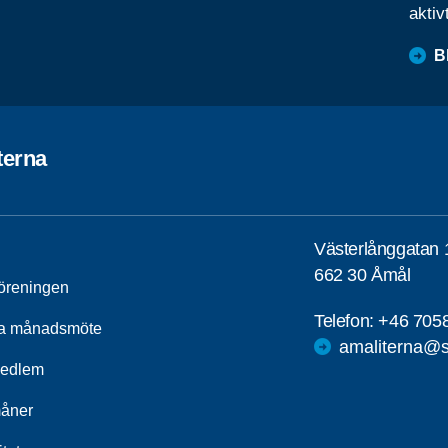
aktiv
B
terna
Västerlånggatan 
662 30 Åmål
öreningen
Telefon:
+46 705
a månadsmöte
amaliterna@s
medlem
åner