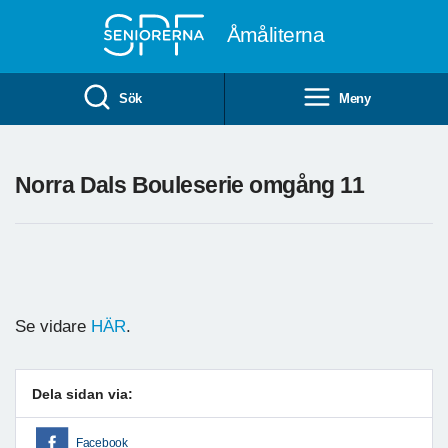
Till övergripande innehåll
Åmåliterna
Sök
Meny
Norra Dals Bouleserie omgång 11
Se vidare
HÄR
.
Dela sidan via:
Facebook