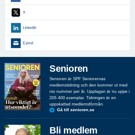
X
LinkedIn
E-post
Senioren
Senioren är SPF Seniorernas
medlemstidning och den kommer ut med
nio nummer per år. Upplagan är nu uppe i
205 400 exemplar. Tidningen är en
uppskattad medlemsförmån.
Gå till senioren.se
Bli medlem