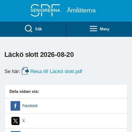
Till övergripande innehåll
Åmåliterna
Sök
Meny
Läckö slott 2026-08-20
Se här:
Resa till Läckö slott.pdf
Dela sidan via:
Facebook
X