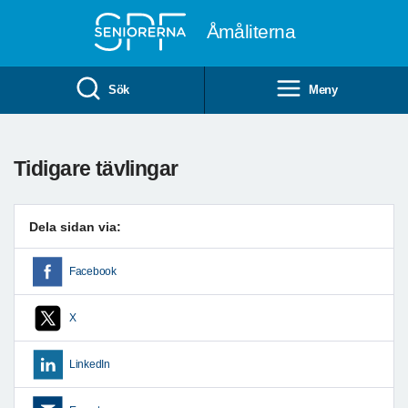
Till övergripande innehåll
Åmåliterna
Sök
Meny
Tidigare tävlingar
Dela sidan via:
Facebook
X
LinkedIn