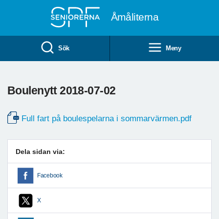
Till övergripande innehåll
Åmåliterna
Sök
Meny
Boulenytt 2018-07-02
Full fart på boulespelarna i sommarvärmen.pdf
Dela sidan via:
Facebook
X