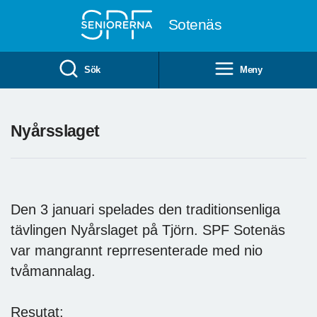
Till övergripande innehåll
Sotenäs
Sök
Meny
Nyårsslaget
Den 3 januari spelades den traditionsenliga
tävlingen Nyårslaget på Tjörn. SPF Sotenäs
var mangrannt reprresenterade med nio
tvåmannalag.
Resutat: