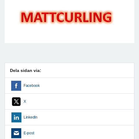
Dela sidan via:
Facebook
X
LinkedIn
E-post