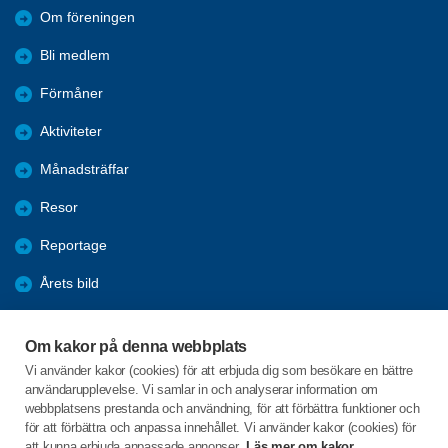
Om föreningen
Bli medlem
Förmåner
Aktiviteter
Månadsträffar
Resor
Reportage
Årets bild
Nyheter
Om kakor på denna webbplats
Fredagsbridgen
Vi använder kakor (cookies) för att erbjuda dig som besökare en bättre
användarupplevelse. Vi samlar in och analyserar information om
Sponsorer
webbplatsens prestanda och användning, för att förbättra funktioner och
för att förbättra och anpassa innehållet. Vi använder kakor (cookies) för
att kunna erbjuda anpassade annonser.
Läs mer om kakor