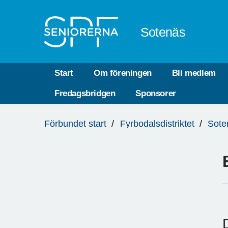
Till övergripande innehåll
Sotenäs
Start
Om föreningen
Bli medlem
Fredagsbridgen
Sponsorer
Du
Förbundet start
Fyrbodalsdistriktet
Sote
är
här: