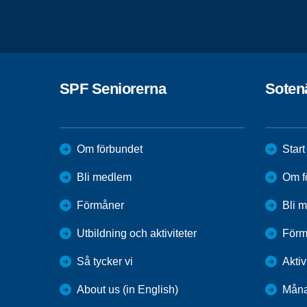
SPF Seniorerna
Soten
Om förbundet
Start
Bli medlem
Om f
Förmåner
Bli 
Utbildning och aktiviteter
Förm
Så tycker vi
Aktiv
About us (in English)
Måna