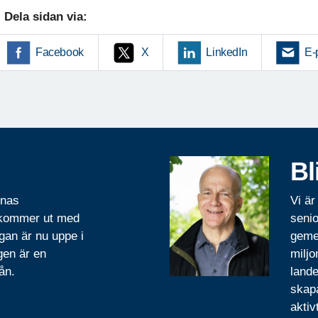
Dela sidan via:
Facebook
X
LinkedIn
E-
Bl
rnas
Vi är
 kommer ut med
senio
gan är nu uppe i
geme
gen är en
miljo
ån.
lande
skapa
aktiv