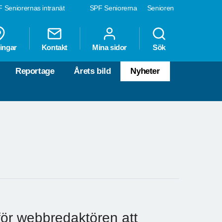
 Seniorernas intranät
SPF Seniorerna
Senioren
ingar
Kontakt
Mina sidor
Sök
Reportage
Årets bild
Nyheter
 för webbredaktören att