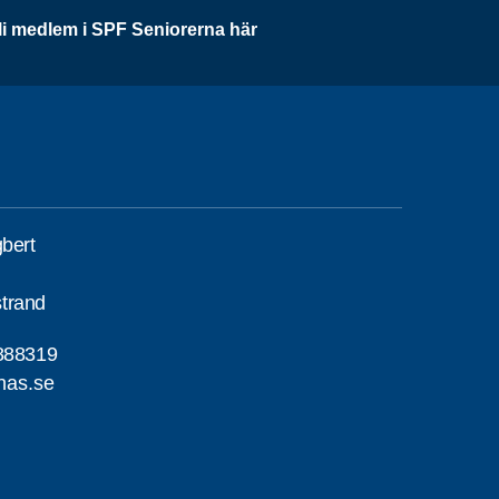
li medlem i SPF Seniorerna här
gbert
trand
888319
nas.se