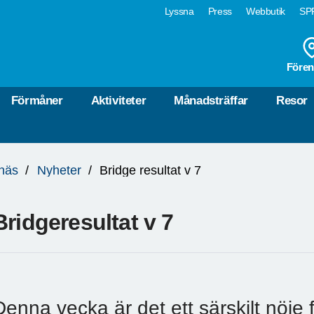
Lyssna
Press
Webbutik
SPF
Fören
Förmåner
Aktiviteter
Månadsträffar
Resor
näs
Nyheter
Bridge resultat v 7
Bridgeresultat v 7
Denna vecka är det ett särskilt nöje