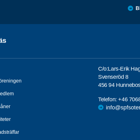
B
äs
C/o:Lars-Erik Ha
Svenseröd 8
öreningen
456 94 Hunnebos
medlem
Telefon:
+46 706
åner
info@spfsote
iteter
dsträffar