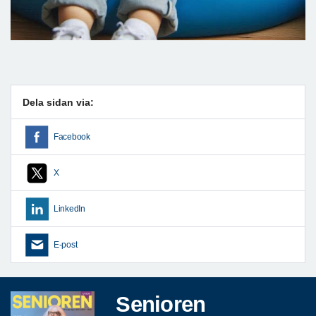
Dela sidan via:
Facebook
X
LinkedIn
E-post
Senioren