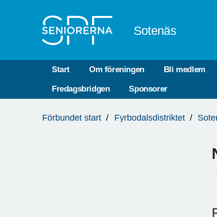
Till övergripande innehåll
Sotenäs
Start
Om föreningen
Bli medlem
Fredagsbridgen
Sponsorer
Du
Förbundet start
Fyrbodalsdistriktet
Sote
är
här: