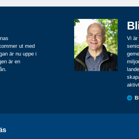
Bl
rnas
Vi är
 kommer ut med
senio
gan är nu uppe i
geme
gen är en
miljo
ån.
lande
skapa
aktiv
B
äs