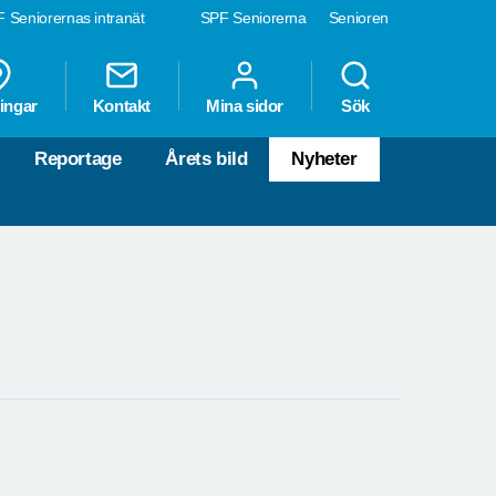
 Seniorernas intranät
SPF Seniorerna
Senioren
ingar
Kontakt
Mina sidor
Sök
Reportage
Årets bild
Nyheter