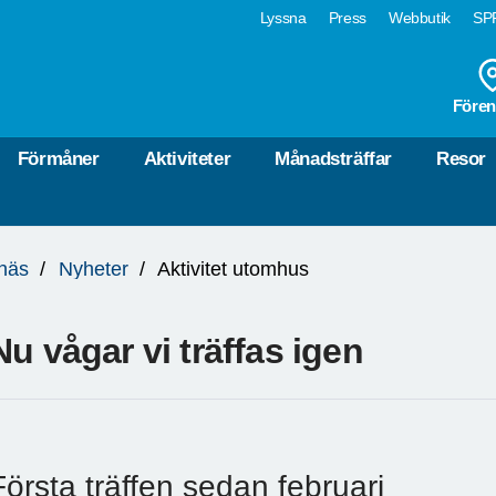
Lyssna
Press
Webbutik
SPF
Fören
Förmåner
Aktiviteter
Månadsträffar
Resor
näs
Nyheter
Aktivitet utomhus
Nu vågar vi träffas igen
Första träffen sedan februari