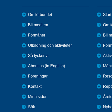
Om förbundet
Start
Bli medlem
Om f
Förmåner
Bli 
Utbildning och aktiviteter
Förm
Så tycker vi
Aktiv
About us (in English)
Måna
Föreningar
Reso
Kontakt
Repo
Mina sidor
Årets
Sök
Nyhe