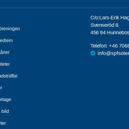
C/o:Lars-Erik Ha
Svenseröd 8
öreningen
456 94 Hunnebos
medlem
Telefon:
+46 706
åner
info@spfsote
iteter
dsträffar
r
rtage
 bild
ter