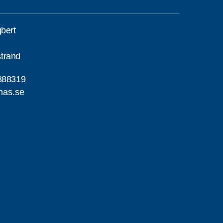
gbert
trand
888319
nas.se