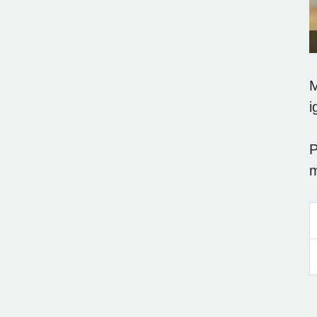
M
i
P
m