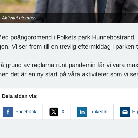
Aktivitet utomhus
ed poängpromend i Folkets park Hunnebostrand, få
gen. Vi ser frem till en trevlig eftermiddag i parken
å grund av reglarna runt pandemin får vi vara m
en det är en ny start på våra aktiviteter som vi ser
Dela sidan via:
Facebook
X
LinkedIn
E-