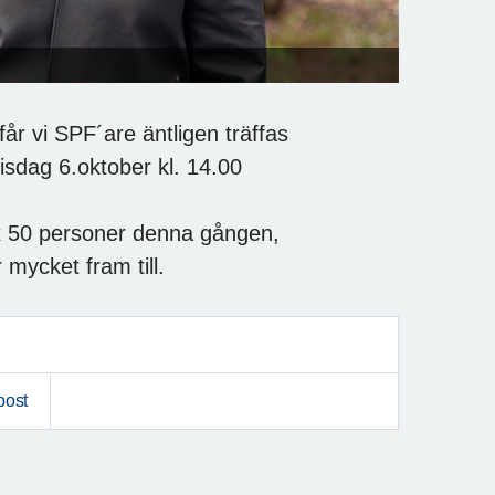
r vi SPF´are äntligen träffas
 tisdag 6.oktober kl. 14.00
ax 50 personer denna gången,
 mycket fram till.
post