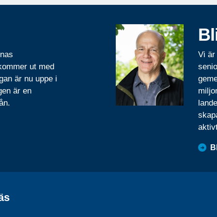
Bl
rnas
Vi är
 kommer ut med
senio
gan är nu uppe i
geme
gen är en
miljo
ån.
lande
skapa
aktiv
B
äs