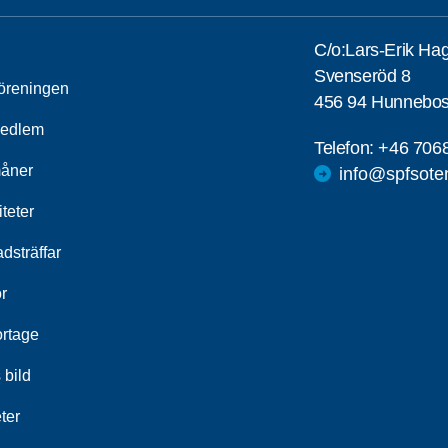
C/o:Lars-Erik Ha
Svenseröd 8
öreningen
456 94 Hunnebos
medlem
Telefon:
+46 706
åner
info@spfsote
iteter
dsträffar
r
rtage
 bild
ter