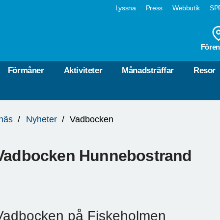
Lyssna
Press
Webbutik
SPF
Fören
Förmåner
Aktiviteter
Månadsträffar
Resor
näs
Nyheter
Vadbocken
Vadbocken Hunnebostrand
Vadbocken på Fiskeholmen