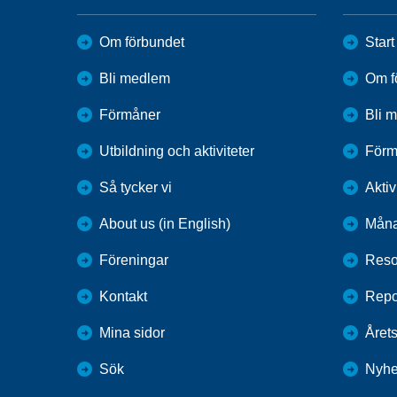
Om förbundet
Start
Bli medlem
Om f
Förmåner
Bli 
Utbildning och aktiviteter
Förm
Så tycker vi
Aktiv
About us (in English)
Måna
Föreningar
Reso
Kontakt
Repo
Mina sidor
Årets
Sök
Nyhe