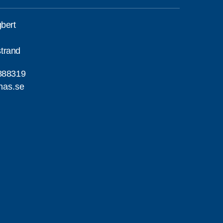
gbert
trand
888319
nas.se