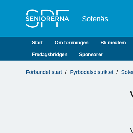
Till övergripande innehåll
Sotenäs
Start
Om föreningen
Bli medlem
Fredagsbridgen
Sponsorer
Du
Förbundet start
Fyrbodalsdistriktet
Sote
är
här: