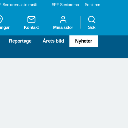
 Seniorernas intranät
SPF Seniorerna
Senioren
ingar
Kontakt
Mina sidor
Sök
Reportage
Årets bild
Nyheter