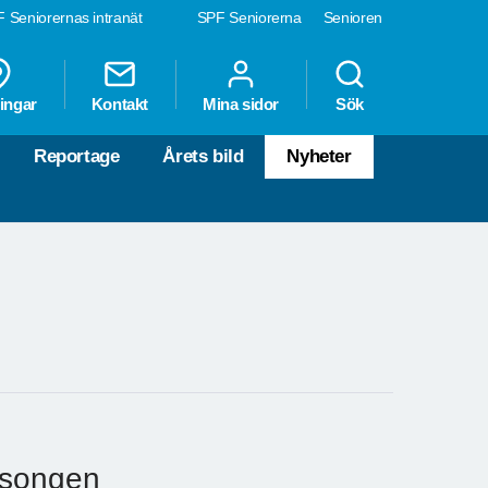
 Seniorernas intranät
SPF Seniorerna
Senioren
ingar
Kontakt
Mina sidor
Sök
Reportage
Årets bild
Nyheter
äsongen