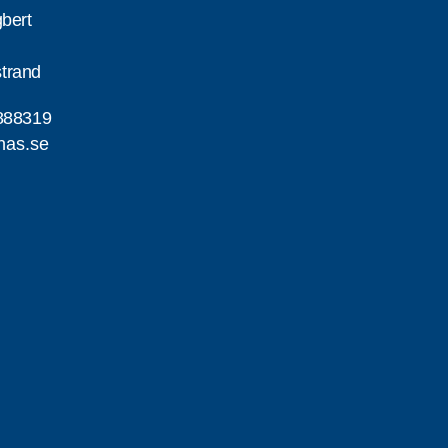
gbert
trand
888319
nas.se