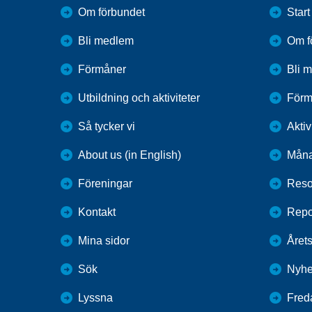
Om förbundet
Start
Bli medlem
Om f
Förmåner
Bli 
Utbildning och aktiviteter
Förm
Så tycker vi
Aktiv
About us (in English)
Måna
Föreningar
Reso
Kontakt
Repo
Mina sidor
Årets
Sök
Nyhe
Lyssna
Fred