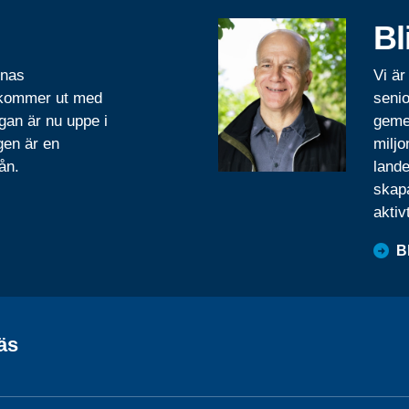
Bl
rnas
Vi är
 kommer ut med
senio
gan är nu uppe i
geme
gen är en
miljo
ån.
lande
skapa
aktiv
B
äs