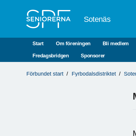
Till övergripande innehåll
Sotenäs
Start
Om föreningen
Bli medlem
Fredagsbridgen
Sponsorer
Du
Förbundet start
Fyrbodalsdistriktet
Sote
är
här: