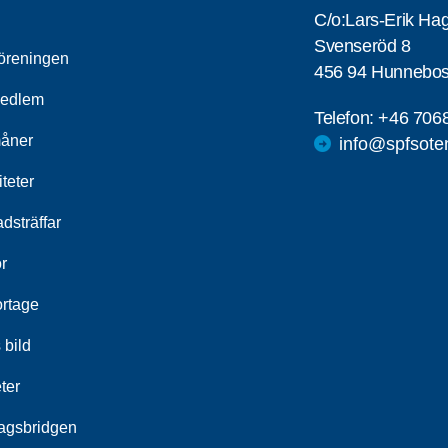
C/o:Lars-Erik Ha
Svenseröd 8
öreningen
456 94 Hunnebos
medlem
Telefon:
+46 706
åner
info@spfsote
iteter
dsträffar
r
rtage
 bild
ter
agsbridgen