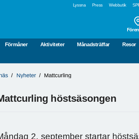
Lyssna
Press
Webbutik
SPF
Fören
Förmåner
Aktiviteter
Månadsträffar
Resor
näs
Nyheter
Mattcurling
Mattcurling höstsäsongen
Måndag 2. september startar hösts