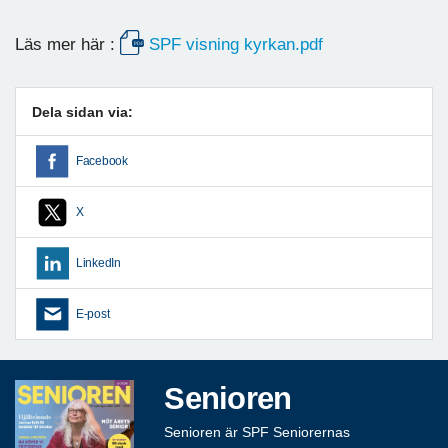
Läs mer här :
SPF visning kyrkan.pdf
Dela sidan via:
Facebook
X
LinkedIn
E-post
Senioren
Senioren är SPF Seniorernas