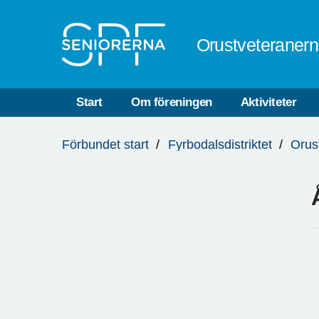
Till övergripande innehåll
Orustveteraner
Start
Om föreningen
Aktiviteter
Du
Förbundet start
Fyrbodalsdistriktet
Orus
är
här:
D