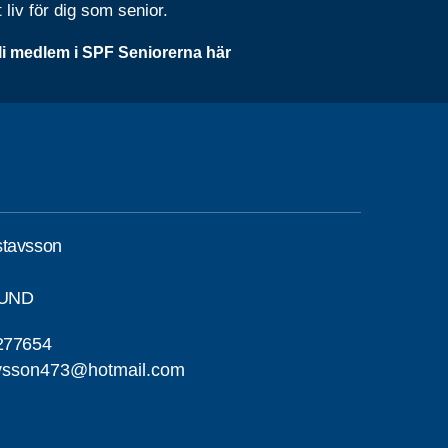
t liv för dig som senior.
li medlem i SPF Seniorerna här
stavsson
SUND
277654
avsson473@hotmail.com