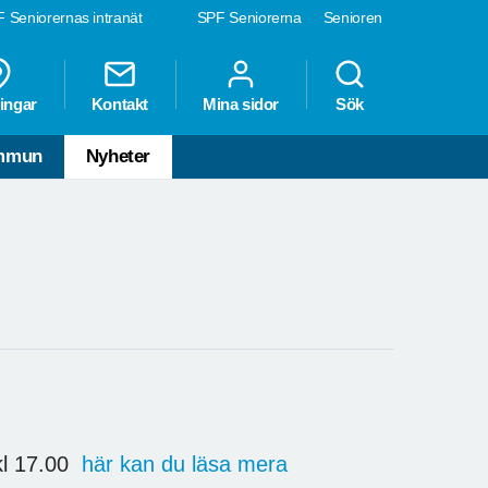
 Seniorernas intranät
SPF Seniorerna
Senioren
ingar
Kontakt
Mina sidor
Sök
ommun
Nyheter
 kl 17.00
här kan du läsa mera