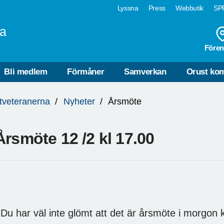
Lyssna
Press
Webbutik
SPF
na
Fören
Bli medlem
Förmåner
Samverkan
Orust k
tveteranerna
Nyheter
Årsmöte
Årsmöte 12 /2 kl 17.00
u har väl inte glömt att det är årsmöte i morgon