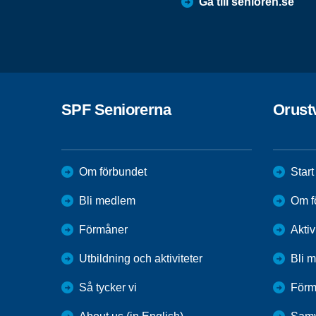
Gå till senioren.se
SPF Seniorerna
Orust
Om förbundet
Start
Bli medlem
Om f
Förmåner
Aktiv
Utbildning och aktiviteter
Bli 
Så tycker vi
Förm