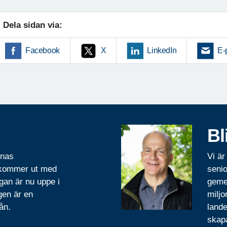
Dela sidan via:
Facebook
X
LinkedIn
E-
Bl
rnas
Vi är
 kommer ut med
senio
gan är nu uppe i
geme
gen är en
miljo
ån.
lande
skapa