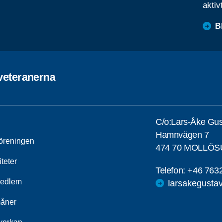
aktiv
B
veteranerna
C/o:Lars-Åke Gu
Hamnvägen 7
öreningen
474 70 MOLLÖ
iteter
Telefon:
+46 763
medlem
larsakegust
åner