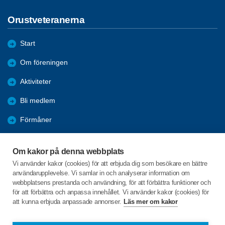
Orustveteranerna
Start
Om föreningen
Aktiviteter
Bli medlem
Förmåner
Samverkan
Om kakor på denna webbplats
Orust kommun
Vi använder kakor (cookies) för att erbjuda dig som besökare en bättre
användarupplevelse. Vi samlar in och analyserar information om
Nyheter
webbplatsens prestanda och användning, för att förbättra funktioner och
för att förbättra och anpassa innehållet. Vi använder kakor (cookies) för
att kunna erbjuda anpassade annonser.
Läs mer om kakor
C/o:Lars-Åke Gustavsson
Hamnvägen 7