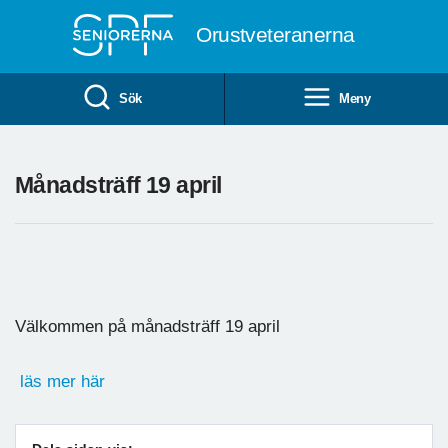
Till övergripande innehåll
Orustveteranerna
Sök
Meny
Månadsträff 19 april
Välkommen på månadsträff 19 april
läs mer här