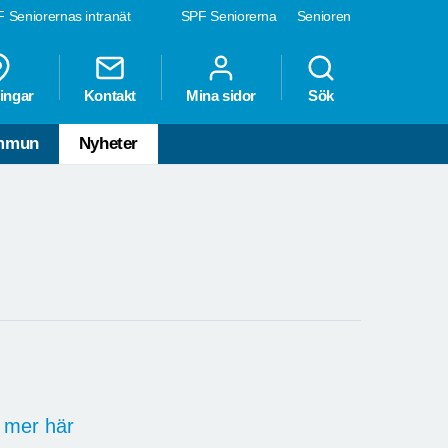
 Seniorernas intranät
SPF Seniorerna
Senioren
ingar
Kontakt
Mina sidor
Sök
ommun
Nyheter
s mer här