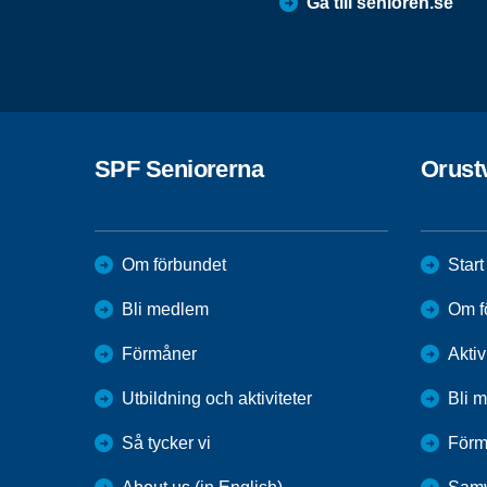
Gå till senioren.se
SPF Seniorerna
Orust
Om förbundet
Start
Bli medlem
Om f
Förmåner
Aktiv
Utbildning och aktiviteter
Bli 
Så tycker vi
Förm