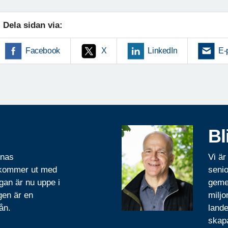
Dela sidan via:
Facebook
X
LinkedIn
E-
Bl
rnas
Vi är
 kommer ut med
senio
gan är nu uppe i
geme
gen är en
miljo
ån.
lande
skapa