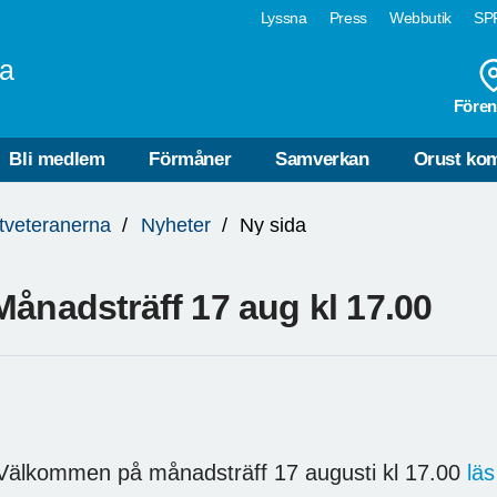
Lyssna
Press
Webbutik
SPF
na
Fören
Bli medlem
Förmåner
Samverkan
Orust k
tveteranerna
Nyheter
Ny sida
Månadsträff 17 aug kl 17.00
älkommen på månadsträff 17 augusti kl 17.00
lä