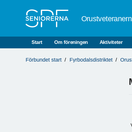
Till övergripande innehåll
Orustveteraner
Start
Om föreningen
Aktiviteter
Du
Förbundet start
Fyrbodalsdistriktet
Orus
är
här:
V