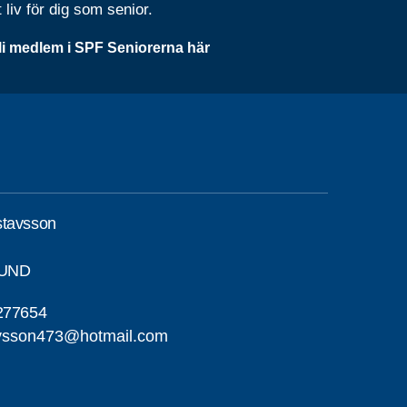
t liv för dig som senior.
li medlem i SPF Seniorerna här
stavsson
SUND
277654
avsson473@hotmail.com