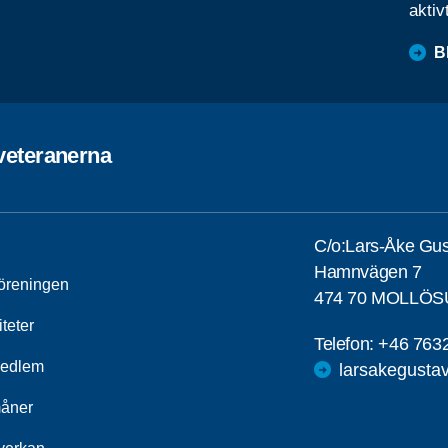
aktiv
B
veteranerna
C/o:Lars-Åke Gu
Hamnvägen 7
öreningen
474 70 MOLLÖ
iteter
Telefon:
+46 763
medlem
larsakegust
åner