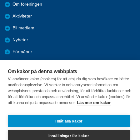
Om föreningen
Aktiviteter
Bli medlem
Nyheter
Förmåner
På gång
Om kakor på denna webbplats
Bilder
Vi använder kakor (cookies) för att erbjuda dig som besökare en bättre
användarupplevelse. Vi samlar in och analyserar information om
Hänt under året
webbplatsens prestanda och användning, för att förbättra funktioner och
för att förbättra och anpassa innehållet. Vi använder kakor (cookies) för
att kunna erbjuda anpassade annonser.
Läs mer om kakor
C/o:Lena Axelsson
Södra Klostergårdsvägen 11
451 97 Uddevalla
Tillåt alla kakor
Telefon:
+46 707907843
Inställningar för kakor
lunnagarden@hotmail.com