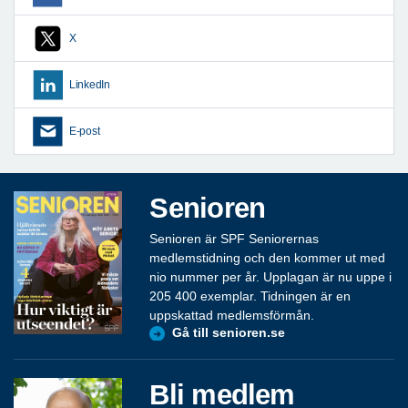
X
LinkedIn
E-post
Senioren
Senioren är SPF Seniorernas
medlemstidning och den kommer ut med
nio nummer per år. Upplagan är nu uppe i
205 400 exemplar. Tidningen är en
uppskattad medlemsförmån.
Gå till senioren.se
Bli medlem