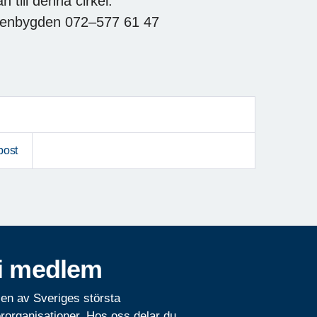
 till denna cirkel.
kenbygden 072–577 61 47
post
i medlem
 en av Sveriges största
rorganisationer. Hos oss delar du