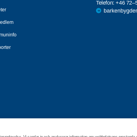
Telefon:
+46 72–
ter
barkenbygde
medlem
uninfo
orter
darupplevelse. Vi samlar in och analyserar information om webbplatsens prestanda