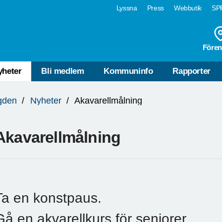
Lyssna
Press
Webbutik
SPF
Fören
yheter
Bli medlem
Kommuninfo
Rapporter
gden
Nyheter
Akavarellmålning
Akavarellmålning
Ta en konstpaus.
Gå en akvarellkurs för seniorer.