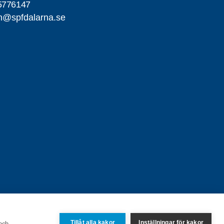
5776147
n@spfdalarna.se
Tillåt alla kakor
Inställningar för kakor
 och