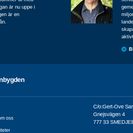
gan är nu uppe i
geme
gen är en
miljo
ån.
lande
skapa
aktiv
B
nbygden
C/o:Gert-Ove Sa
Gnejsvägen 4
 om oss
777 33 SMEDJ
iteter