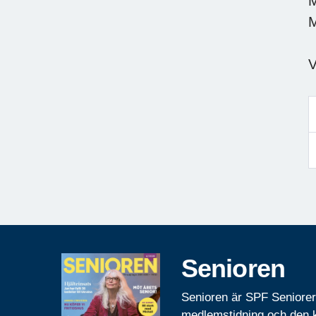
M
M
V
Senioren
Senioren är SPF Seniore
medlemstidning och den