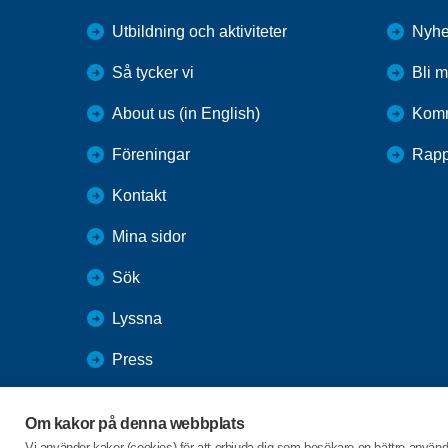
Utbildning och aktiviteter
Nyhe
Så tycker vi
Bli 
About us (in English)
Komm
Föreningar
Rapp
Kontakt
Mina sidor
Sök
Lyssna
Press
Webbutik
Om kakor på denna webbplats
SPF Seniorernas intranät
Vi använder kakor (cookies) för att erbjuda dig som besökare en bättre använ