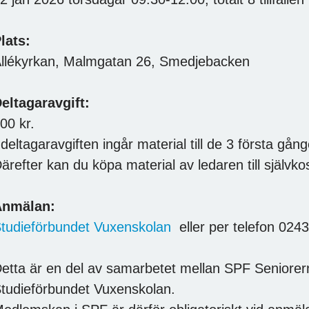
lats:
llékyrkan, Malmgatan 26, Smedjebacken
eltagaravgift:
00 kr.
 deltagaravgiften ingår material till de 3 första gån
ärefter kan du köpa material av ledaren till självko
Anmälan:
tudieförbundet Vuxenskolan
eller per telefon 024
etta är en del av samarbetet mellan SPF Seniore
tudieförbundet Vuxenskolan.