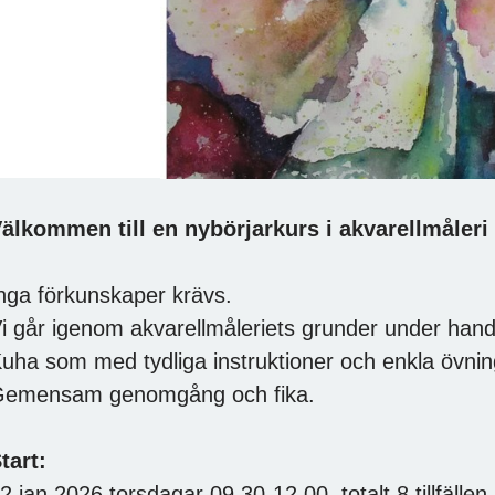
älkommen till en nybörjarkurs i akvarellmåleri 
nga förkunskaper krävs.
i går igenom akvarellmåleriets grunder under han
uha som med tydliga instruktioner och enkla övning
emensam genomgång och fika.
tart:
2 jan 2026 torsdagar 09.30-12.00, totalt 8 tillfällen