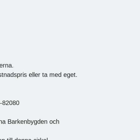
gerna.
stnadspris eller ta med eget.
3-82080
rna Barkenbygden och