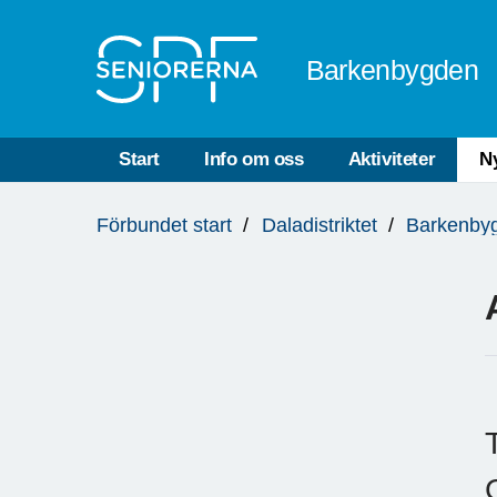
Till övergripande innehåll
Barkenbygden
Start
Info om oss
Aktiviteter
N
Du
Förbundet start
Daladistriktet
Barkenby
är
här: