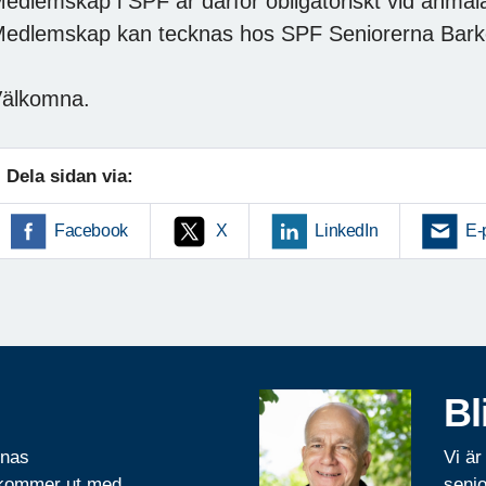
edlemskap i SPF är därför obligatoriskt vid anmälan
edlemskap kan tecknas hos SPF Seniorerna Bar
älkomna.
Dela sidan via:
Facebook
X
LinkedIn
E-
Bl
rnas
Vi är
 kommer ut med
senio