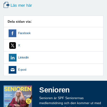
Läs mer här
Dela sidan via:
Facebook
X
LinkedIn
E-post
Senioren
Senioren är SPF Seniorernas
medlemstidning och den kommer ut med