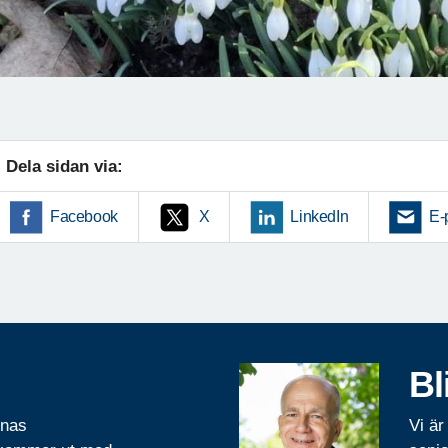
Dela sidan via:
Facebook
X
LinkedIn
E-
Bl
rnas
Vi är