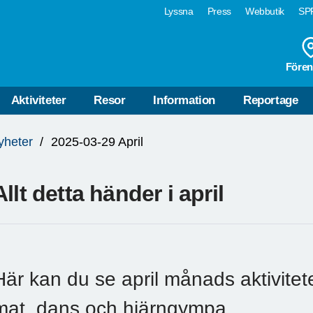
Lyssna
Press
Webbutik
SPF
Fören
Aktiviteter
Resor
Information
Reportage
yheter
2025-03-29 April
Allt detta händer i april
Här kan du se april månads aktivitete
mat, dans och hjärngympa