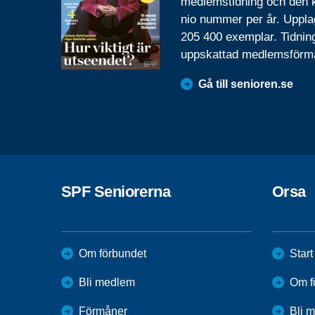
medlemstidning och den
nio nummer per år. Uppla
205 400 exemplar. Tidnin
uppskattad medlemsförm
Gå till senioren.se
SPF Seniorerna
Orsa
Om förbundet
Start
Bli medlem
Om f
Förmåner
Bli 