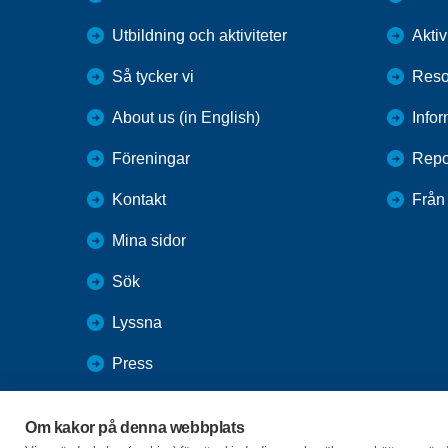
Utbildning och aktiviteter
Aktiv
Så tycker vi
Reso
About us (in English)
Infor
Föreningar
Repo
Kontakt
Från
Mina sidor
Sök
Lyssna
Press
Webbutik
Om kakor på denna webbplats
SPF Seniorernas intranät