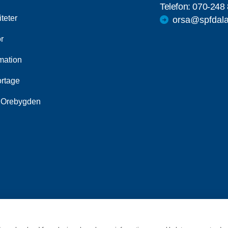
Telefon:
070-248 
iteter
orsa@spfdala
r
mation
rtage
 Orebygden