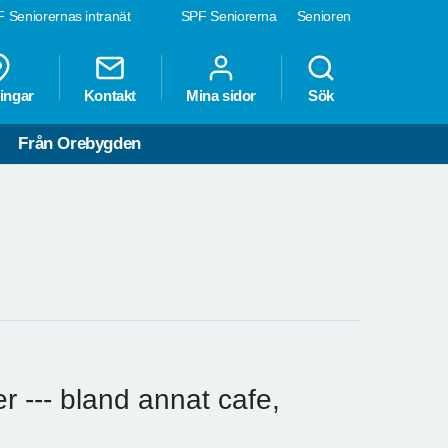
 Seniorernas intranät
SPF Seniorerna
Senioren
ingar
Kontakt
Mina sidor
Sök
Från Orebygden
r --- bland annat cafe,