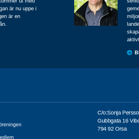
 kommer ut med
senio
gan är nu uppe i
geme
gen är en
miljo
ån.
lande
skapa
aktiv
B
C/o:Sonja Perss
Gubbgata 16 Vib
öreningen
794 92 Orsa
medlem