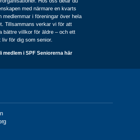
rorganisationer. Hos oss delar du
nskapen med närmare en kvarts
n medlemmar i föreningar över hela
t. Tillsammans verkar vi för att
 bättre villkor för äldre – och ett
t liv för dig som senior.
li medlem i SPF Seniorerna här
on
org