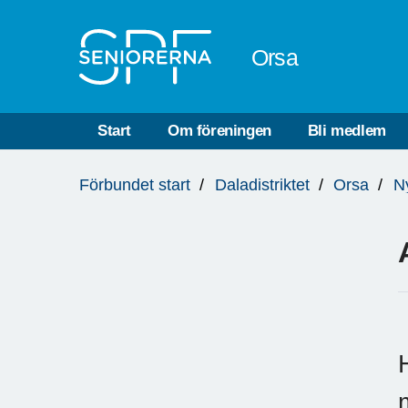
Till övergripande innehåll
Orsa
Start
Om föreningen
Bli medlem
Du
Förbundet start
Daladistriktet
Orsa
N
är
här: