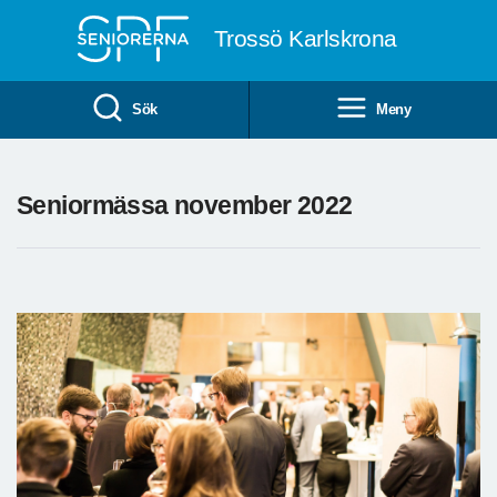
Till övergripande innehåll
Trossö Karlskrona
Sök
Meny
Seniormässa november 2022