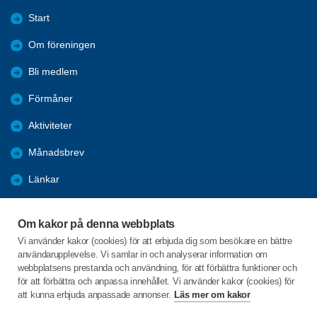
Start
Om föreningen
Bli medlem
Förmåner
Aktiviteter
Månadsbrev
Länkar
Referat & Bilder
Om kakor på denna webbplats
Nyheter
Vi använder kakor (cookies) för att erbjuda dig som besökare en bättre
användarupplevelse. Vi samlar in och analyserar information om
Föreningars öppna aktiviteter
webbplatsens prestanda och användning, för att förbättra funktioner och
för att förbättra och anpassa innehållet. Vi använder kakor (cookies) för
att kunna erbjuda anpassade annonser.
Läs mer om kakor
C/o:Anders Ovander