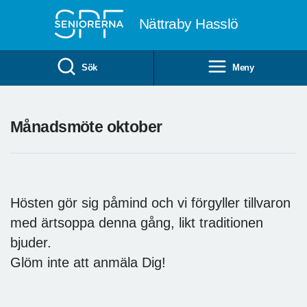
Till övergripande innehåll
Nättraby Hasslö
Sök
Meny
Månadsmöte oktober
Hösten gör sig påmind och vi förgyller tillvaron
med ärtsoppa denna gång, likt traditionen
bjuder.
Glöm inte att anmäla Dig!