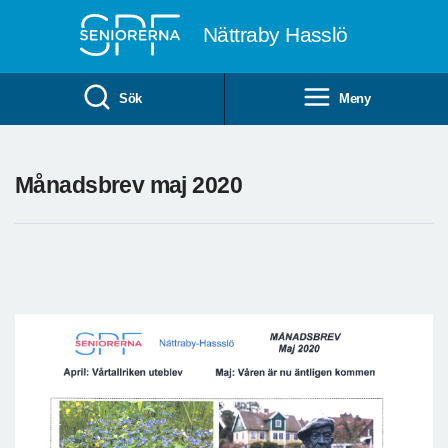
Till övergripande innehåll
Nättraby Hasslö
Sök
Meny
Månadsbrev maj 2020