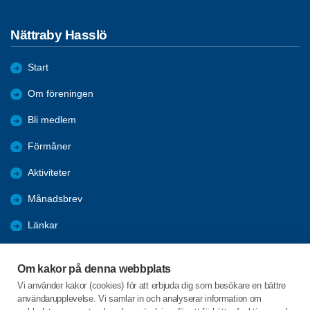
Nättraby Hasslö
Start
Om föreningen
Bli medlem
Förmåner
Aktiviteter
Månadsbrev
Länkar
Referat & Bilder
Om kakor på denna webbplats
Nyheter
Vi använder kakor (cookies) för att erbjuda dig som besökare en bättre
användarupplevelse. Vi samlar in och analyserar information om
Föreningars öppna aktiviteter