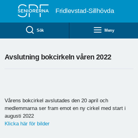
Till övergripande innehåll
Fridlevstad-Sillhövda
Sök
Meny
Avslutning bokcirkeln våren 2022
Vårens bokcirkel avslutades den 20 april och
medlemmarna ser fram emot en ny cirkel med start i
augusti 2022
Klicka här för bilder