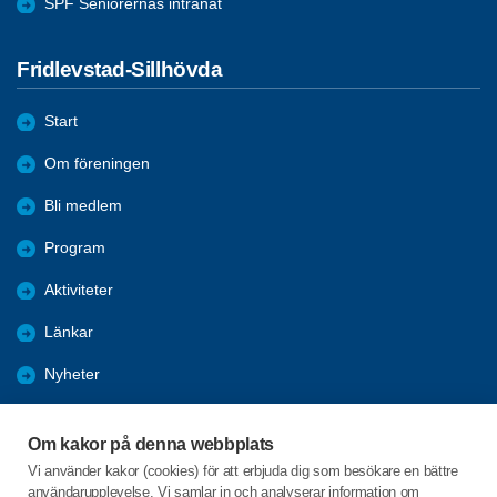
SPF Seniorernas intranät
Fridlevstad-Sillhövda
Start
Om föreningen
Bli medlem
Program
Aktiviteter
Länkar
Nyheter
Bilder och referat
Om kakor på denna webbplats
Förmåner
Vi använder kakor (cookies) för att erbjuda dig som besökare en bättre
användarupplevelse. Vi samlar in och analyserar information om