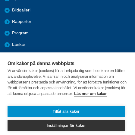
Bildgalleri
Rapporter
Program
Länkar
Månadsmöten
Om kakor på denna webbplats
Redaktion
Vi använder kakor (cookies) för att erbjuda dig som besökare en bättre
användarupplevelse. Vi samlar in och analyserar information om
Föreningars öppna aktiviteter
webbplatsens prestanda och användning, för att förbättra funktioner och
för att förbättra och anpassa innehållet. Vi använder kakor (cookies) för
att kunna erbjuda anpassade annonser.
Läs mer om kakor
C/o:Lars-Göran Berglund
Björnbärsstigen 8
294 38 SÖLVESBORG
Tillåt alla kakor
Telefon:
+46 708376874
Inställningar för kakor
bokensolvesborg@spfseniorerna.se