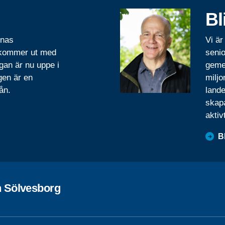
Bl
rnas
Vi är
 kommer ut med
senio
gan är nu uppe i
geme
gen är en
miljo
ån.
lande
skapa
aktiv
B
 Sölvesborg