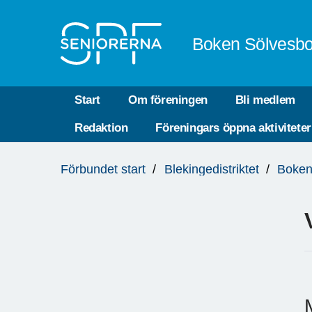
Till övergripande innehåll
Boken Sölvesbo
Start
Om föreningen
Bli medlem
Redaktion
Föreningars öppna aktiviteter
Du
Förbundet start
Blekingedistriktet
Boken
är
här: