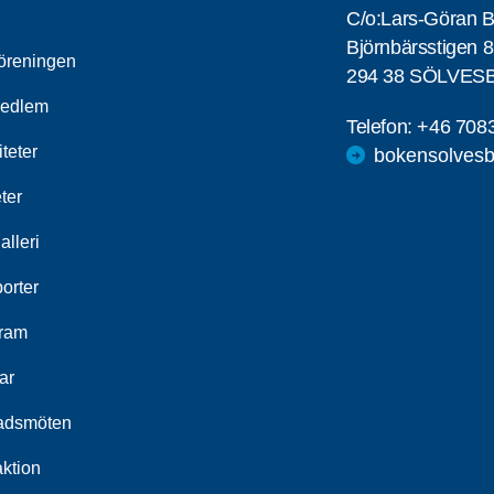
C/o:Lars-Göran B
Björnbärsstigen 8
öreningen
294 38 SÖLVE
medlem
Telefon:
+46 708
iteter
bokensolvesb
ter
alleri
orter
ram
ar
adsmöten
ktion