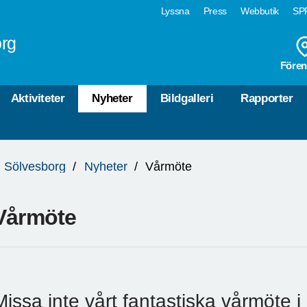
Lyssna
Press
Webbutik
SPF
rg
Fören
Aktiviteter
Nyheter
Bildgalleri
Rapporter
 Sölvesborg
Nyheter
Vårmöte
Vårmöte
Missa inte vårt fantastiska vårmöte 