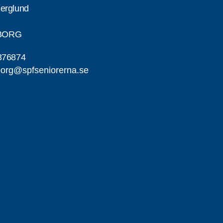
erglund
SBORG
376874
org@spfseniorerna.se