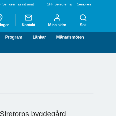
 Seniorernas intranät
SPF Seniorerna
Senioren
ingar
Kontakt
Mina sidor
Sök
Program
Länkar
Månadsmöten
i Siretorps bygdegård