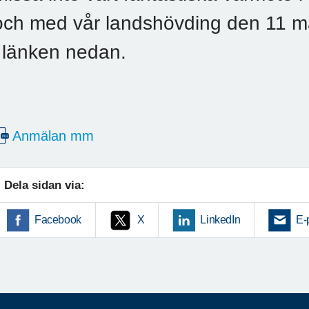
och med vår landshövding den 11 maj
i länken nedan.
Anmälan mm
Dela sidan via:
Facebook
X
LinkedIn
E-