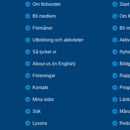
Om förbundet
Start
Bli medlem
Om f
Förmåner
Bli 
Utbildning och aktiviteter
Aktiv
Så tycker vi
Nyhe
About us (in English)
Bildg
Föreningar
Rapp
Kontakt
Prog
Mina sidor
Länk
Sök
Mån
Lyssna
Reda