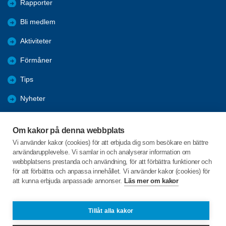
Rapporter
Bli medlem
Aktiviteter
Förmåner
Tips
Nyheter
Bildgalleri
Om kakor på denna webbplats
Länkar
Vi använder kakor (cookies) för att erbjuda dig som besökare en bättre
användarupplevelse. Vi samlar in och analyserar information om
Bowling
webbplatsens prestanda och användning, för att förbättra funktioner och
för att förbättra och anpassa innehållet. Vi använder kakor (cookies) för
att kunna erbjuda anpassade annonser.
Läs mer om kakor
C/o:Sven-Erik Fällgren
Brohejevägen 11
372 93 HALLABRO
Tillåt alla kakor