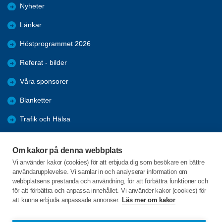
Nyheter
Länkar
Höstprogrammet 2026
Referat - bilder
Våra sponsorer
Blanketter
Trafik och Hälsa
Arkiv
Om kakor på denna webbplats
Föreningars öppna aktiviteter
Vi använder kakor (cookies) för att erbjuda dig som besökare en bättre
användarupplevelse. Vi samlar in och analyserar information om
Seniorrådet med rapporter
webbplatsens prestanda och användning, för att förbättra funktioner och
för att förbättra och anpassa innehållet. Vi använder kakor (cookies) för
att kunna erbjuda anpassade annonser.
Läs mer om kakor
C/o:Kerstin la Fleur Jeppsson
Nedre Brunnsvägen 24