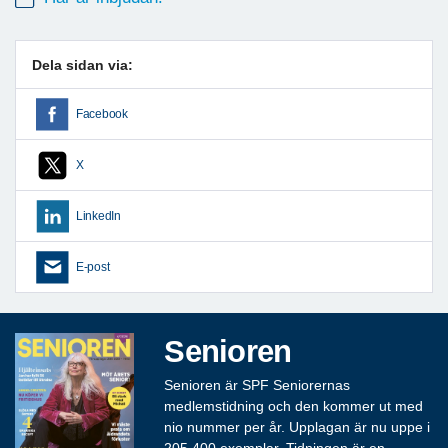
Dela sidan via:
Facebook
X
LinkedIn
E-post
Senioren
Senioren är SPF Seniorernas
medlemstidning och den kommer ut med
nio nummer per år. Upplagan är nu uppe i
205 400 exemplar. Tidningen är en